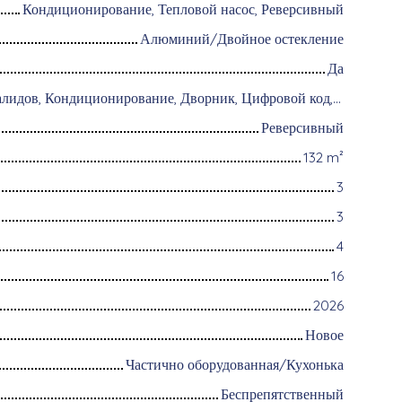
Кондиционирование, Тепловой насос, Реверсивный
Алюминий/Двойное остекление
Да
Доступ для инвалидов, Кондиционирование, Дворник, Цифровой код, Оборудование для домашней автоматизации, Оптоволоконный интернет, Хранитель, Хранение велосипедов, Моторизованные ворота, Бронированная дверь, Система охранной сигнализации, Видеофон
Реверсивный
132
m²
3
3
4
16
2026
Новое
Частично оборудованная/Кухонька
Беспрепятственный