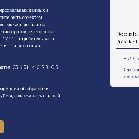
персональных данных в
отите быть объектом
 вы можете бесплатно
жений против телефонной
Baptist
 L223-1 Потребительского
Président
ouv.fr или по почте,
+33 6 3
тел, CS 61311, 41013 BLOIS
Отпра
письм
ормации об обработке
йста, ознакомьтесь с нашей