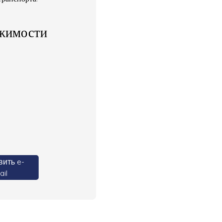
жимости
ить e-
il