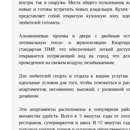
внутри, так и снаружи. Места общего пользования, к
новые и готовы встретить новых владельцев. Кухня 
представляет собой открытую кухонную зону, ид
любителей готовить.
Алюминиевые проемы и двери с двойным осте
оптимальную тепло- и звукоизоляцию. Квартира
стандартам ПМР, что обеспечивает легкий досту
открывается потрясающий вид на город, что дел
проведенное на свежем воздухе, незабываемым.
Для любителей спорта и отдыха к вашим услугам 
идеальные условия для того, чтобы освежиться и рас
апартаментов, несомненно, высокий, с роскошной 
дизайном.
Эти апартаменты расположены в популярном райо
множества удобств. Всего в 5 минутах езды от отел
ресторанов, супермаркетов и школ. В 10 минутах ез
торговых центров, парков и остановок общественного 