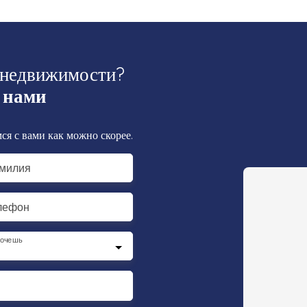
 недвижимости?
 нами
ся с вами как можно скорее.
милия
лефон
хочешь