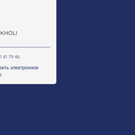
e KHOLI
1 41 79 46
вить электронное
о