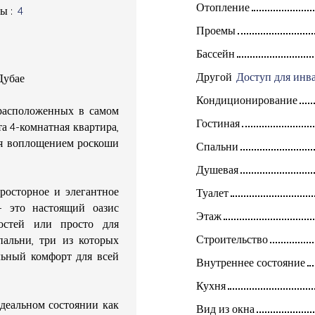
Отопление
ты
:
4
Проемы
Бассейн
Другой
Дубае
Кондиционирование
 расположенных в самом
Гостиная
а 4-комнатная квартира,
тся воплощением роскоши
Спальни
Душевая
росторное и элегантное
Туалет
— это настоящий оазис
Этаж
остей или просто для
Строительство
пальни, три из которых
льный комфорт для всей
Внутреннее состояние
Кухня
идеальном состоянии как
Вид из окна