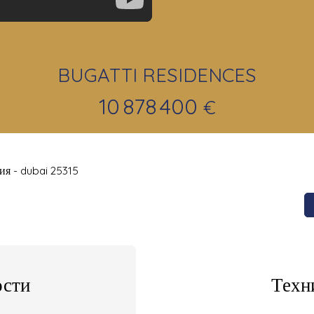
BUGATTI RESIDENCES
10 878 400
€
ия - dubai 25315
сти
Техн