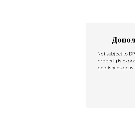
Допол
Not subject to DPE
property is expos
georisques.gouv.f