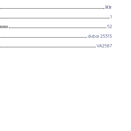
Юг
1
ании
52
dubai 25315
VA2587