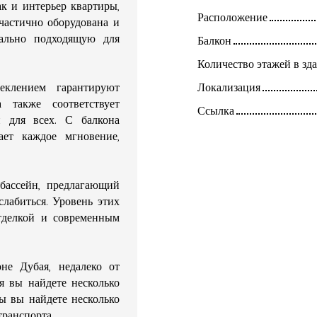
ак и интерьер квартиры,
Расположение
частично оборудована и
еально подходящую для
Балкон
Количество этажей в зд
клением гарантируют
Локализация
 также соответствует
Ссылка
п для всех. С балкона
ает каждое мгновение,
бассейн, предлагающий
слабиться. Уровень этих
отделкой и современным
не Дубая, недалеко от
я вы найдете несколько
ды вы найдете несколько
транспорта.