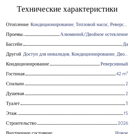
Технические характеристики
Отопление
Кондиционирование, Тепловой насос, Реверсивный
Проемы
Алюминий/Двойное остекление
Бассейн
Да
Другой
Доступ для инвалидов, Кондиционирование, Дворник, Цифровой код, Оборудование для домашней автоматизации, Оптоволоконный интернет, Хранитель, Хранение велосипедов, Моторизованные ворота, Бронированная дверь, Система охранной сигнализации, Видеофон
Кондиционирование
Реверсивный
Гостиная
42
m²
Спальни
2
Душевая
2
Туалет
3
Этаж
15
Строительство
2026
Внутреннее состояние
Новое