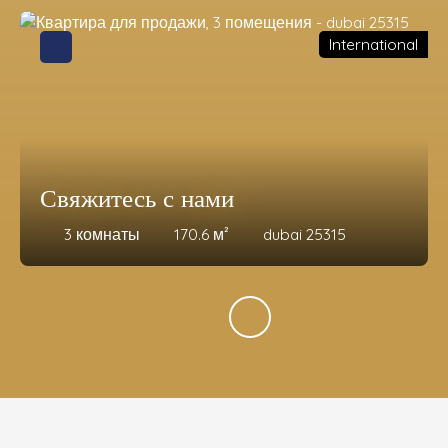
International
Свяжитесь с нами
3
комнаты
170.6
м²
dubai 25315