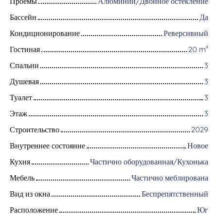
Проемы
Алюминий/Двойное остекление
Бассейн
Да
Кондиционирование
Реверсивный
Гостиная
20
m²
Спальни
3
Душевая
3
Туалет
3
Этаж
3
Строительство
2029
Внутреннее состояние
Новое
Кухня
Частично оборудованная/Кухонька
Мебель
Частично меблирована
Вид из окна
Беспрепятственный
Расположение
Юг