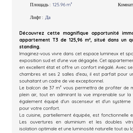
Площадь
:
125.96
m²
Комна
Лифт
:
Да
Découvrez cette magnifique opportunité immo
appartement T3 de 125,96 m², situé dans un qu
standing.
Imaginez-vous vivre dans cet espace lumineux et spac
exposition sud et d'une vue dégagée. Cet appartement
en excellent état et offre un confort inégalé. Avec se
chambres et ses 2 salles d'eau, il est parfait pour 
souhaitant un cadre de vie exceptionnel.
Le balcon de 37 m² vous permettra de profiter de
plein air, tout en admirant la vue imprenable sur la 
également équipé d'un ascenseur et d'un système d
pour votre confort.
La cuisine, partiellement équipée, est fonctionnelle et 
Les ouvertures en aluminium et les doubles vitr
isolation optimale et une luminosité naturelle tout au l