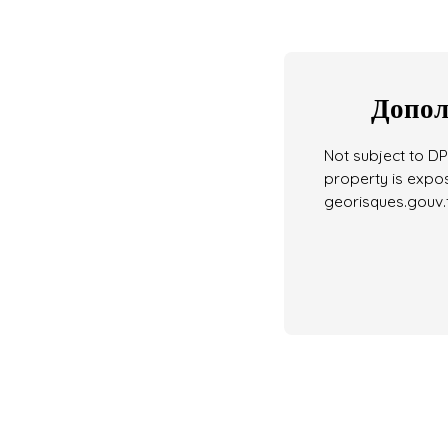
Допол
Not subject to DPE
property is expos
georisques.gouv.f