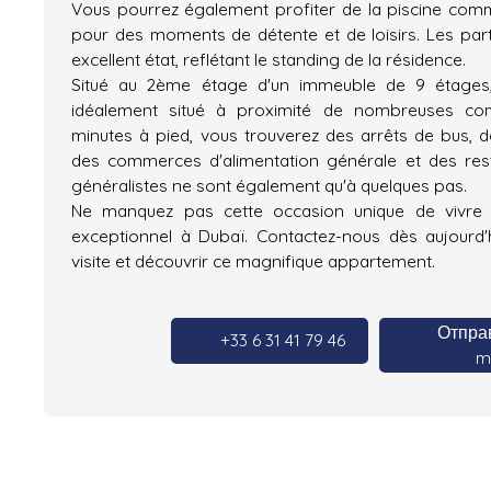
Vous pourrez également profiter de la piscine comm
pour des moments de détente et de loisirs. Les pa
excellent état, reflétant le standing de la résidence.
Situé au 2ème étage d'un immeuble de 9 étages
idéalement situé à proximité de nombreuses co
minutes à pied, vous trouverez des arrêts de bus, d
des commerces d'alimentation générale et des res
généralistes ne sont également qu'à quelques pas.
Ne manquez pas cette occasion unique de vivre
exceptionnel à Dubaï. Contactez-nous dès aujourd'
visite et découvrir ce magnifique appartement.
Отправ
+33 6 31 41 79 46
ma