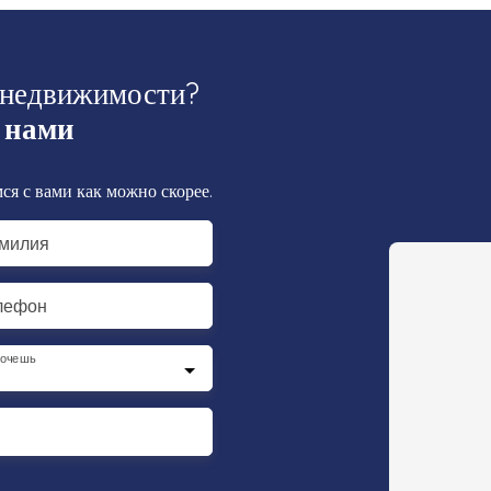
 недвижимости?
 нами
ся с вами как можно скорее.
милия
лефон
хочешь