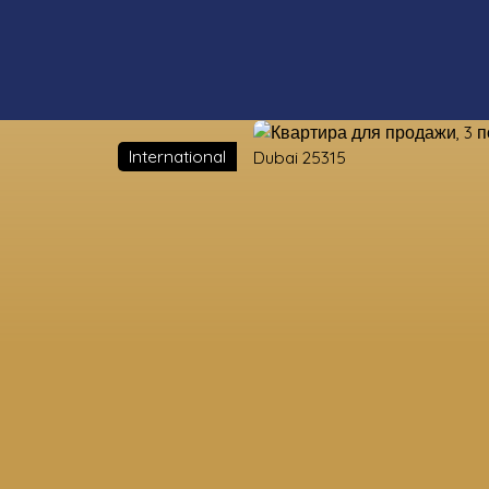
International
ые свойства
Оценка
Продать
Оценка земель
Наши ко