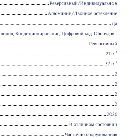
Реверсивный/Индивидуальнoe
Алюминий/Двойное остекление
Да
Доступ для инвалидов, Кондиционирование, Цифровой код, Оборудование для домашней автоматизации, Оптоволоконный интернет, Интерком, Хранение велосипедов, Моторизованные ворота, Бронированная дверь, Система охранной сигнализации, Видеофон
Реверсивный
21
m²
37
m²
2
2
2
2
2026
В отличном состоянии
Частично оборудованная