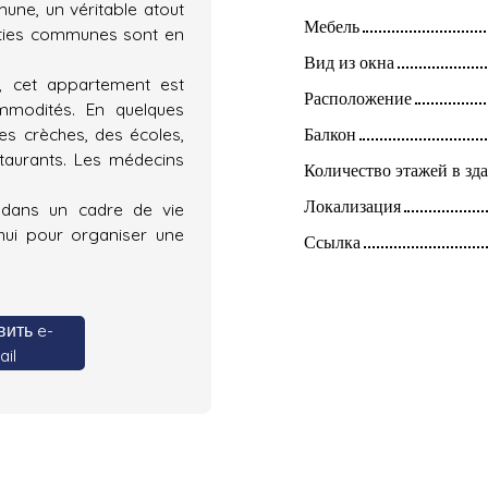
une, un véritable atout
Мебель
rties communes sont en
Вид из окна
, cet appartement est
Расположение
mmodités. En quelques
es crèches, des écoles,
Балкон
taurants. Les médecins
Количество этажей в зд
Локализация
 dans un cadre de vie
hui pour organiser une
Ссылка
ить e-
il