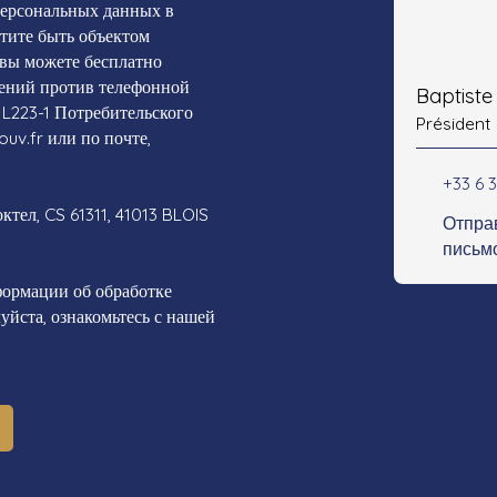
персональных данных в
отите быть объектом
 вы можете бесплатно
жений против телефонной
Baptist
 L223-1 Потребительского
Président
ouv.fr или по почте,
+33 6 3
тел, CS 61311, 41013 BLOIS
Отпра
письм
ормации об обработке
йста, ознакомьтесь с нашей