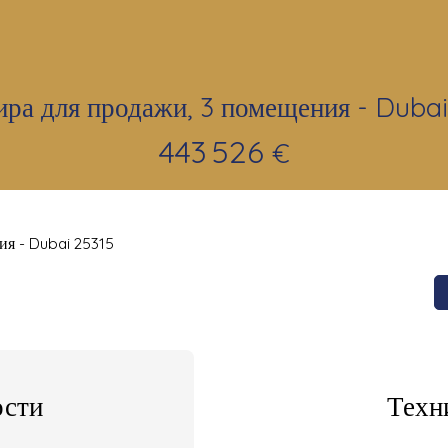
ира для продажи, 3 помещения - Dubai
443 526
€
ия - Dubai 25315
сти
Техн