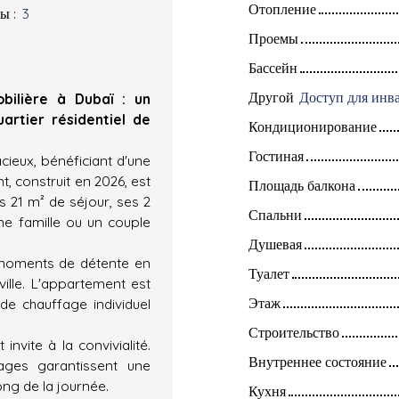
Отопление
ты
:
3
Проемы
Бассейн
Другой
bilière à Dubaï : un
artier résidentiel de
Кондиционирование
Гостиная
ieux, bénéficiant d'une
, construit en 2026, est
Площадь балкона
s 21 m² de séjour, ses 2
Спальни
une famille ou un couple
Душевая
 moments de détente en
Туалет
ville. L'appartement est
Этаж
e chauffage individuel
Строительство
invite à la convivialité.
Внутреннее состояние
ages garantissent une
ong de la journée.
Кухня