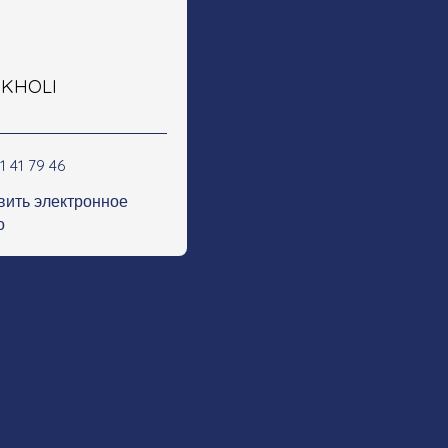
e KHOLI
1 41 79 46
вить электронное
о