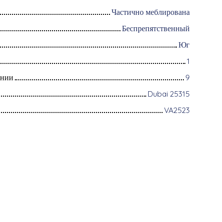
Частично меблирована
Беспрепятственный
Юг
1
ании
9
Dubai 25315
VA2523