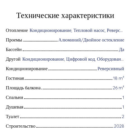
Технические характеристики
Отопление
Кондиционирование, Тепловой насос, Реверсивный
Проемы
Алюминий/Двойное остекление
Бассейн
Да
Другой
Кондиционирование, Цифровой код, Оборудование для домашней автоматизации, Оптоволоконный интернет, Хранитель, Хранение велосипедов, Моторизованные ворота, Бронированная дверь, Система охранной сигнализации, Видеофон
Кондиционирование
Реверсивный
Гостиная
18
m²
Площадь балкона
26
m²
Спальни
1
Душевая
1
Туалет
2
Строительство
2028