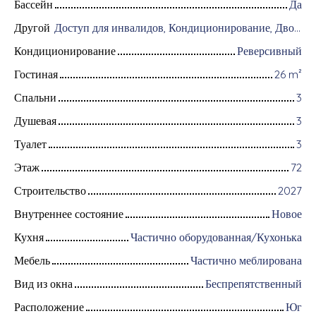
Бассейн
Да
Другой
Доступ для инвалидов, Кондиционирование, Дворник, Оборудование для домашней автоматизации, Оптоволоконный интернет, Хранитель, Бронированная дверь, Система охранной сигнализации, Видеофон
Кондиционирование
Реверсивный
Гостиная
26
m²
Спальни
3
Душевая
3
Туалет
3
Этаж
72
Строительство
2027
Внутреннее состояние
Новое
Кухня
Частично оборудованная/Кухонька
Мебель
Частично меблирована
Вид из окна
Беспрепятственный
Расположение
Юг