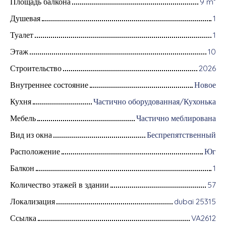
Площадь балкона
9
m²
Душевая
1
Туалет
1
Этаж
10
Строительство
2026
Внутреннее состояние
Новое
Кухня
Частично оборудованная/Кухонька
Мебель
Частично меблирована
Вид из окна
Беспрепятственный
Расположение
Юг
Балкон
1
Количество этажей в здании
57
Локализация
dubai 25315
Ссылка
VA2612