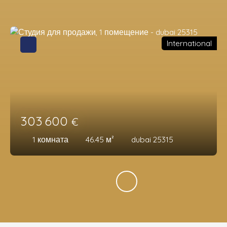
International
303 600
€
1
комната
46.45
м²
dubai 25315