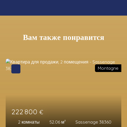
Вам также понравится
Montagne
222 800
€
2
комнаты
52.06
м²
Sassenage 38360