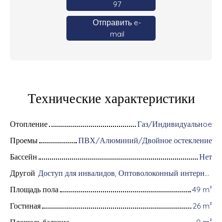
97
Отправить e-
mail
Технические характеристики
Отопление
Газ/Индивидуальнoe
Проемы
ПВХ/Алюминий/Двойное остекление
Бассейн
Нет
Другой
Доступ для инвалидов, Оптоволоконный интернет, Интерком, Хранение велосипедов, Видеофон, Электрические жалюзи
Площадь пола
49
m²
Гостиная
26
m²
Площадь балкона
9
m²