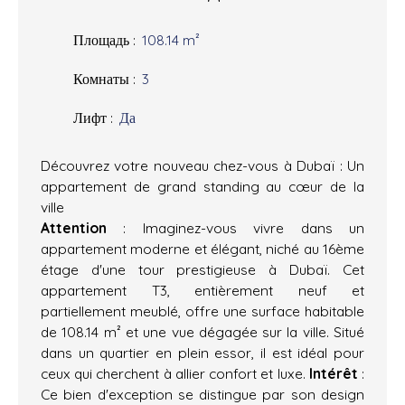
Площадь
:
108.14
m²
Комнаты
:
3
Лифт
:
Да
Découvrez votre nouveau chez-vous à Dubaï : Un
appartement de grand standing au cœur de la
ville
Attention
: Imaginez-vous vivre dans un
appartement moderne et élégant, niché au 16ème
étage d'une tour prestigieuse à Dubaï. Cet
appartement T3, entièrement neuf et
partiellement meublé, offre une surface habitable
de 108.14 m² et une vue dégagée sur la ville. Situé
dans un quartier en plein essor, il est idéal pour
ceux qui cherchent à allier confort et luxe.
Intérêt
:
Ce bien d'exception se distingue par son design