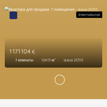
International
1 171 104
€
3
комнаты
124.13
м²
dubai 25315