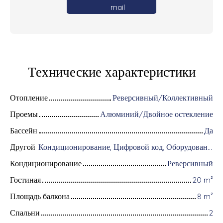
mail
Технические характеристики
Отопление
Реверсивный/Коллективный
Проемы
Алюминий/Двойное остекление
Бассейн
Да
Другой
Кондиционирование, Цифровой код, Оборудование для домашней автоматизации, Оптоволоконный интернет, Хранитель, Интерком, Моторизованные ворота, Бронированная дверь, Система охранной сигнализации, Видеофон
Кондиционирование
Реверсивный
Гостиная
20
m²
Площадь балкона
8
m²
Спальни
2