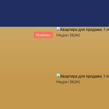
Новизна
ые свойства
Оценка
Продать
Оценка земель
Наши ко