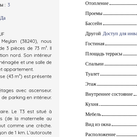
Отопление
ты
:
3
Проемы
Да
Бассейн
Другой
UF
 Meylan (38240), nous
Гостиная
 3 pièces de 73 m². Il
Площадь террасы
ion nord. Son intérieur
aménagée et une salle de
Спальни
cet appartement.
Туалет
se (43 m²) est présente
Этаж
étages avec ascenseur.
Внутреннее состояние
 de parking en intérieur.
Кухня
aire. Le T3 est situé à
Мебель
es (de la maternelle au
Вид из окна
tout comme une crèche.
ayon de 1 km. L'autoroute
Расположение