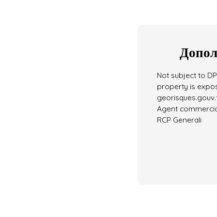
Допол
Not subject to DPE
property is expos
georisques.gouv.f
Agent commercial 
RCP Generali