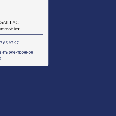
 GAILLAC
 immobilier
47 85 83 97
вить электронное
о