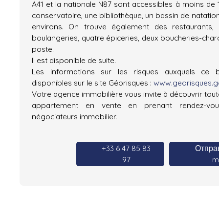
A41 et la nationale N87 sont accessibles à moins de 
conservatoire, une bibliothèque, un bassin de natation
environs. On trouve également des restaurants
boulangeries, quatre épiceries, deux boucheries-char
poste.
Il est disponible de suite.
Les informations sur les risques auxquels ce 
disponibles sur le site Géorisques :
www.georisques.go
Votre agence immobilière vous invite à découvrir toute
appartement en vente en prenant rendez-vo
négociateurs immobilier.
+33 6 47 85 83
Отправ
97
ma