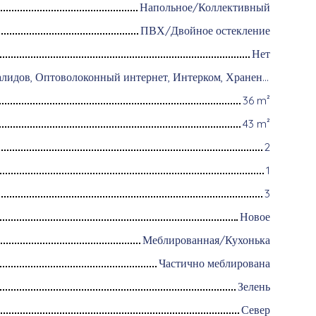
Напольное/Коллективный
ПВХ/Двойное остекление
Нет
Доступ для инвалидов, Оптоволоконный интернет, Интерком, Хранение велосипедов, Моторизованные ворота, Бронированная дверь, Система охранной сигнализации, Видеофон, Электрические жалюзи
36
m²
43
m²
2
1
3
Новое
Меблированная/Кухонька
Частично меблирована
Зелень
Север