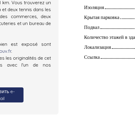
1 km. Vous trouverez un
Изоляция
 et deux tennis dans les
, des commerces, deux
Крытая парковка
cuteries et un bureau de
Подвал
Количество этажей в зд
bien est exposé sont
Локализация
uv.fr
.
Ссылка
s les originalités de cet
us avec l'un de nos
ить e-
il