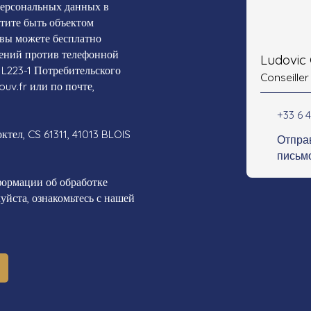
персональных данных в
отите быть объектом
 вы можете бесплатно
жений против телефонной
Ludovic
 L223-1 Потребительского
Conseiller
ouv.fr или по почте,
+33 6 
тел, CS 61311, 41013 BLOIS
Отпра
письм
ормации об обработке
йста, ознакомьтесь с нашей