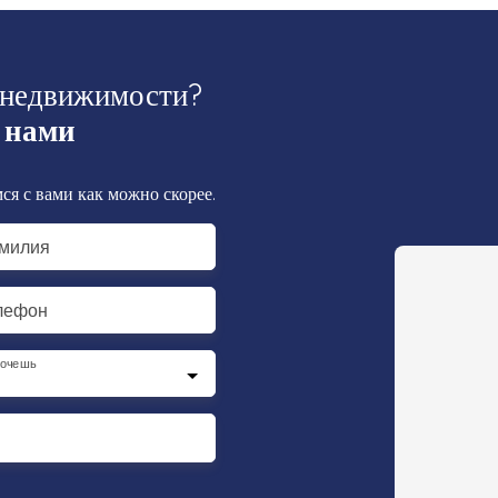
 недвижимости?
 нами
ся с вами как можно скорее.
милия
лефон
хочешь