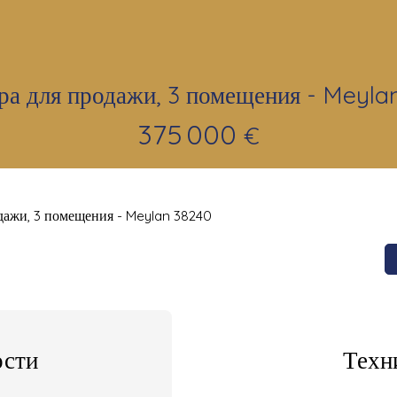
ра для продажи, 3 помещения - Meyla
375 000
€
дажи, 3 помещения - Meylan 38240
сти
Техн