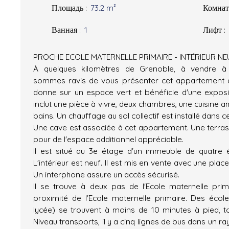
Площадь
:
73.2
m²
Комна
Ванная
:
1
Лифт
:
PROCHE ECOLE MATERNELLE PRIMAIRE - INTÉRIEUR NE
À quelques kilomètres de Grenoble, à vendre à
sommes ravis de vous présenter cet appartement de
donne sur un espace vert et bénéficie d'une exposit
inclut une pièce à vivre, deux chambres, une cuisine 
bains. Un chauffage au sol collectif est installé dans 
Une cave est associée à cet appartement. Une terras
pour de l'espace additionnel appréciable.
Il est situé au 3e étage d'un immeuble de quatre 
L'intérieur est neuf. Il est mis en vente avec une place
Un interphone assure un accès sécurisé.
Il se trouve à deux pas de l'Ecole maternelle prim
proximité de l'Ecole maternelle primaire. Des écol
lycée) se trouvent à moins de 10 minutes à pied, 
Niveau transports, il y a cinq lignes de bus dans un r