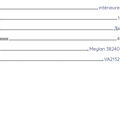
intérieure
1
Да
ании
4
Meylan 38240
VA2152