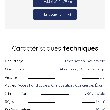
+33 6 31 41 79 46
Envoyer un mail
Caractéristiques
techniques
Chauffage
Climatisation, Réversible
Ouvertures
Aluminium/Double vitrage
Piscine
Oui
Autres
Accès handicapés, Climatisation, Concierge, Équipements domotiques, Fibre optique, Gardien, Interphone, Portail motorisé, Porte blindée, Système d'alarme, Visiophone, Volets électriques
Climatisation
Réversible
Séjour
37
m²
Surface balcon
29
m²