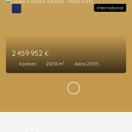
International
2 459 952
€
4
pièces
212.16
m²
dubai 25315