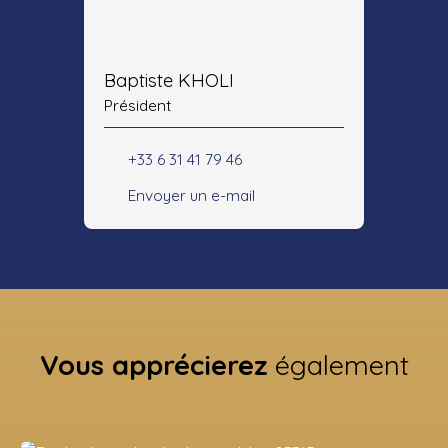
Baptiste KHOLI
Président
+33 6 31 41 79 46
Envoyer un e-mail
Vous apprécierez
également