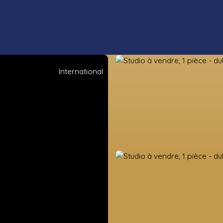
International
ens neufs
Estimation
Vendre
Valorisation foncière
Nos co