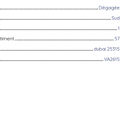
Dégagée
Sud
1
timent
57
dubai 25315
VA2615