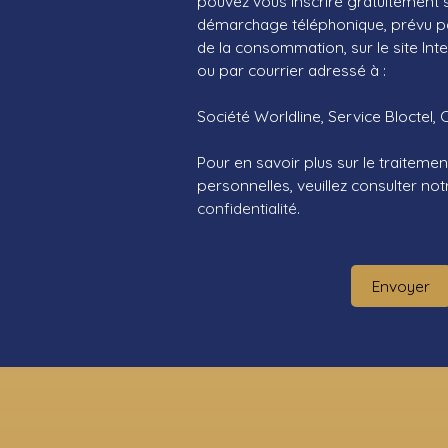
pouvez vous inscrire gratuitement su
démarchage téléphonique, prévu par
de la consommation, sur le site Int
ou par courrier adressé à :
Société Worldline, Service Bloctel, 
Pour en savoir plus sur le traitem
personnelles, veuillez consulter no
confidentialité
.
Envoyer