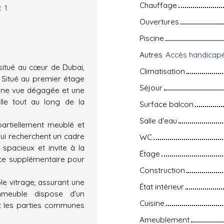
Chauffage
:
1
Ouvertures
Piscine
Autres
situé au cœur de Dubai,
Climatisation
 Situé au premier étage
Séjour
 une vue dégagée et une
elle tout au long de la
Surface balcon
Salle d'eau
partiellement meublé et
qui recherchent un cadre
WC
spacieux et invite à la
Étage
ace supplémentaire pour
Construction
le vitrage, assurant une
État intérieur
immeuble dispose d'un
Cuisine
et les parties communes
Ameublement