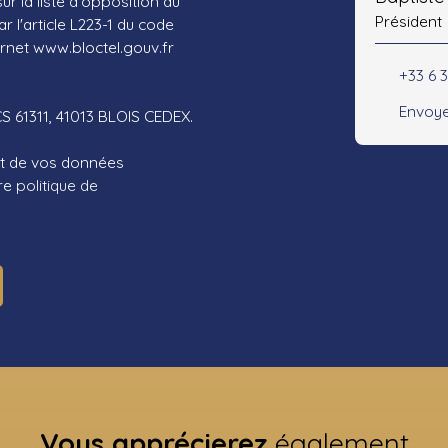
r la liste d'opposition au
Président
 l'article L223-1 du code
ernet www.bloctel.gouv.fr
+33 6 3
Envoye
CS 61311, 41013 BLOIS CEDEX.
ent de vos données
tre
politique de
Vous apprécierez
également