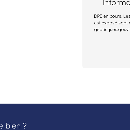
Inform
DPE en cours. Les
est exposé sont d
georisques.gouv.f
e bien ?