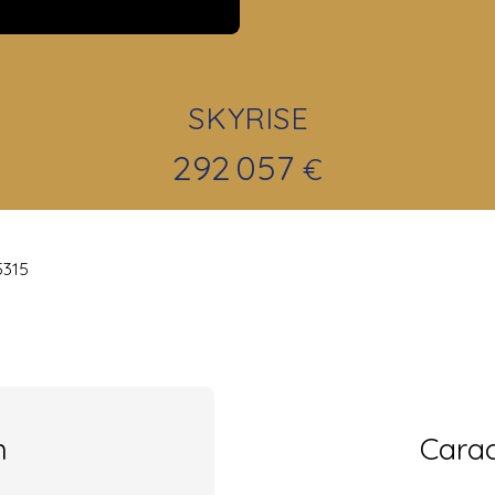
SKYRISE
292 057
€
5315
n
Carac