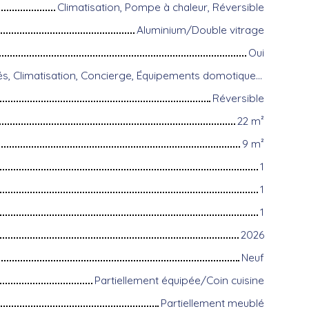
Climatisation, Pompe à chaleur, Réversible
Aluminium/Double vitrage
Oui
Accès handicapés, Climatisation, Concierge, Équipements domotiques, Fibre optique, Gardien, Interphone, Portail motorisé, Porte blindée, Système d'alarme, Visiophone
Réversible
22
m²
9
m²
1
1
1
2026
Neuf
Partiellement équipée/Coin cuisine
Partiellement meublé