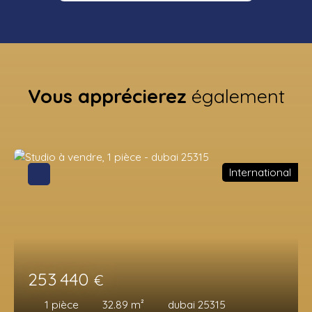
Vous apprécierez
également
International
253 440
€
1
pièce
32.89
m²
dubai 25315