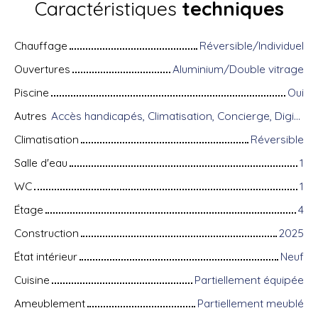
Caractéristiques
techniques
Chauffage
Réversible/Individuel
Ouvertures
Aluminium/Double vitrage
Piscine
Oui
Autres
Accès handicapés, Climatisation, Concierge, Digicode, Équipements domotiques, Fibre optique, Gardien, Interphone, Portail motorisé, Porte blindée, Système d'alarme, Visiophone
Climatisation
Réversible
Salle d'eau
1
WC
1
Étage
4
Construction
2025
État intérieur
Neuf
Cuisine
Partiellement équipée
Ameublement
Partiellement meublé