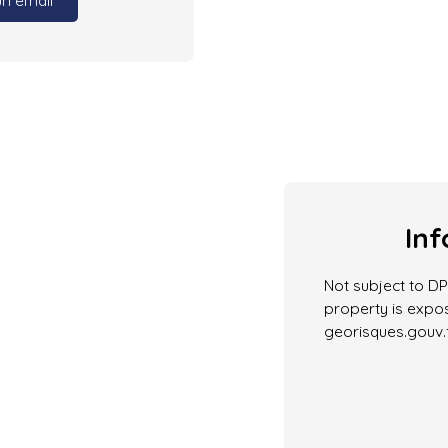
un email
Inf
Not subject to DPE
property is expos
georisques.gouv.f