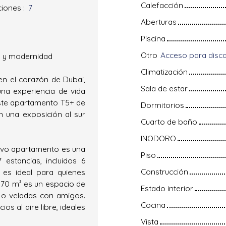
Calefacción
ciones
:
7
Aberturas
Piscina
Otro
io y modernidad
Climatización
en el corazón de Dubai,
Sala de estar
una experiencia de vida
este apartamento T5+ de
Dormitorios
n una exposición al sur
Cuarto de baño
INODORO
uevo apartamento es una
Piso
estancias, incluidos 6
Construcción
 es ideal para quienes
e 70 m² es un espacio de
Estado interior
s o veladas con amigos.
Cocina
s al aire libre, ideales
Vista