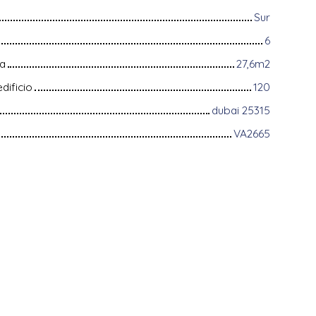
Sur
6
na
27,6m2
dificio
120
dubai 25315
VA2665