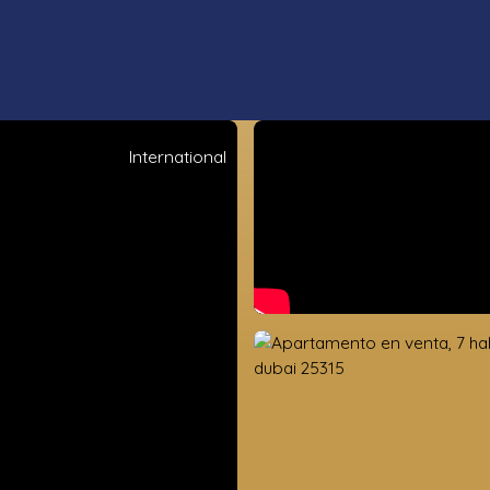
International
s propiedades
Estimación
Vender
Valoración de la tierra