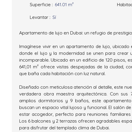
Superficie
:
641.01
m²
Habita
Levantar
:
Sí
Apartamento de lujo en Dubai: un refugio de prestig
Imagínese vivir en un apartamento de lujo, ubicado 
donde el lujo y la modernidad se unen para crear 
incomparable. Ubicado en un edificio de 120 pisos, 
641,01 m² ofrece vistas despejadas de la ciudad, co
que baña cada habitación con luz natural.
Diseñado con meticulosa atención al detalle, este n
verdadera obra maestra arquitectónica. Con sus 7 
amplios dormitorios y 9 baños, este apartamento
buscan un espacio vital lujoso y funcional. El salón d
estar acogedor, perfecto para reuniones familiare
Los 6 balcones y 2 terrazas ofrecen agradables espacio
para disfrutar del templado clima de Dubai.