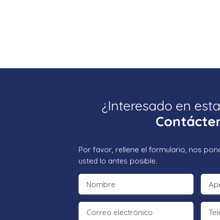
¿Interesado en est
Contácte
Por favor, rellene el formulario, nos p
usted lo antes posible.
Nombre
Ape
Correo electrónico
Tel