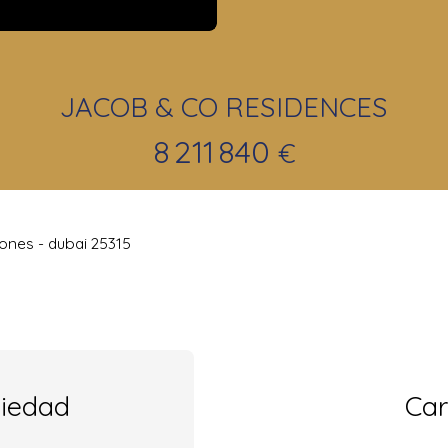
JACOB & CO RESIDENCES
8 211 840
€
ones - dubai 25315
piedad
Car