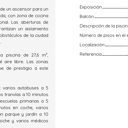
Exposición
 de un ascensor para un
ada, con zona de cocina
Balcón
onal. Las aberturas de
Descripción de la pisci
rantizan un aislamiento
 obstáculos de la ciudad
Número de pisos en el e
.
Localización
Referencia
a piscina de 27,6 m²,
 aire libre. Las zonas
e de prestigio a este
: varios autobuses a 5
os tranvías a 10 minutos
 escuelas primarias a 5
nutos en coche, varios
n parque y jardín a 10
coche y varios médicos