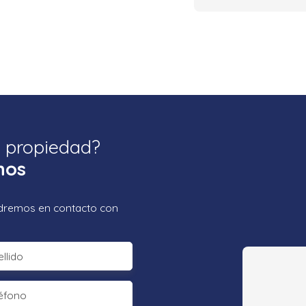
a propiedad?
nos
ondremos en contacto con
llido
éfono