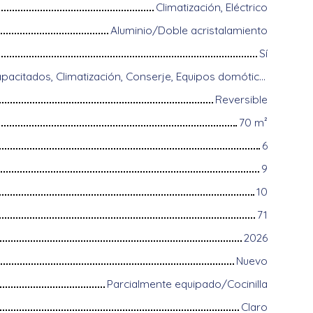
Climatización, Eléctrico
Aluminio/Doble acristalamiento
Sí
Acceso para discapacitados, Climatización, Conserje, Equipos domóticos, Fibra óptica, Portón motorizado, Puerta blindada, Sistema de alarma, Videófono
Reversible
70
m²
6
9
10
71
2026
Nuevo
Parcialmente equipado/Cocinilla
Claro