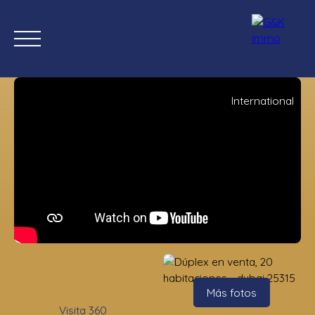
International
Inicio
Comprar ahora
Nuevas propiedades
Estimación
Estimación
Más fotos
Visita 360