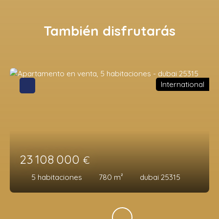
También disfrutarás
International
23 108 000
€
5
habitaciones
780
m²
dubai 25315