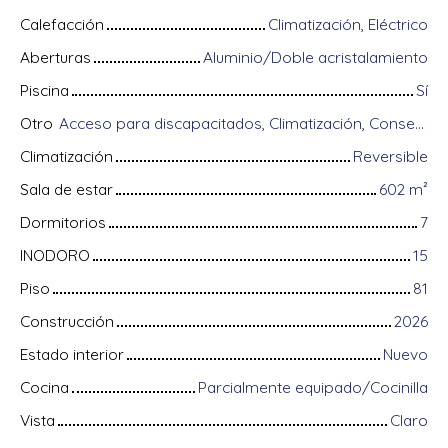
Calefacción
Climatización, Eléctrico
Aberturas
Aluminio/Doble acristalamiento
Piscina
Sí
Otro
Acceso para discapacitados, Climatización, Conserje, Equipos domóticos, Fibra óptica, Portón motorizado, Puerta blindada, Sistema de alarma, Videófono
Climatización
Reversible
Sala de estar
602
m²
Dormitorios
7
INODORO
15
Piso
81
Construcción
2026
Estado interior
Nuevo
Cocina
Parcialmente equipado/Cocinilla
Vista
Claro