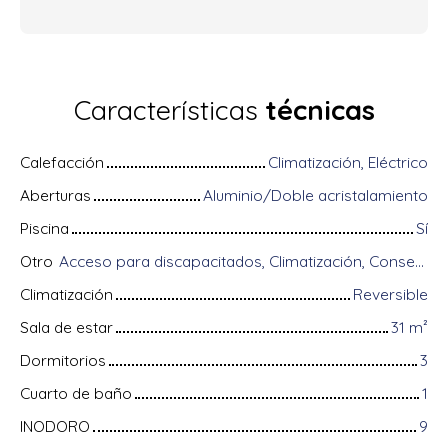
Características
técnicas
Calefacción
Climatización, Eléctrico
Aberturas
Aluminio/Doble acristalamiento
Piscina
Sí
Otro
Acceso para discapacitados, Climatización, Conserje, Equipos domóticos, Fibra óptica, Portón motorizado, Puerta blindada, Sistema de alarma, Videófono
Climatización
Reversible
Sala de estar
31
m²
Dormitorios
3
Cuarto de baño
1
INODORO
9