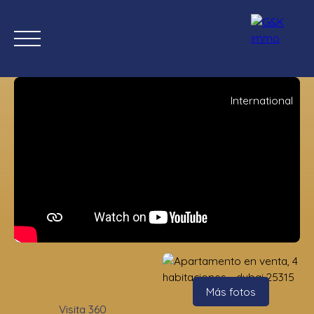
International
Inicio
Comprar ahora
Nuevas propiedades
Estimación
Estimación
Más fotos
Visita 360