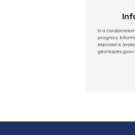
Inf
In a condominium
progress. Informa
exposed is avail
georisques.gouv.f