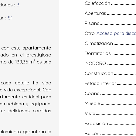
Calefacción
ciones
:
3
Aberturas
ar
:
Sí
Piscina
Otro
Climatización
a con este apartamento
Dormitorios
ado en el prestigioso
nto de 139,36 m² es una
INODORO
Construcción
cada detalle ha sido
Estado interior
e vida excepcional. Con
Cocina
rtamento es ideal para
Mueble
 amueblada y equipada,
ar deliciosas comidas
Vista
Exposición
alamiento garantizan la
Balcón