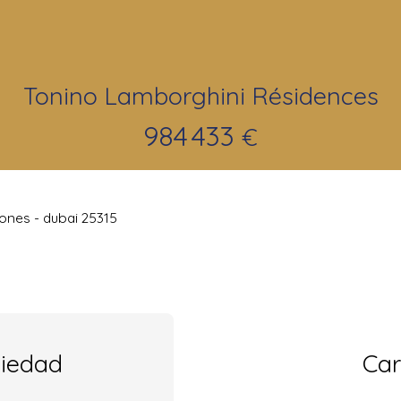
Tonino Lamborghini Résidences
984 433
€
ones - dubai 25315
piedad
Car