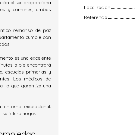
ición al sur proporciona
Localización
ores y comunes, ambas
Referencia
téntico remanso de paz
 apartamento cumple con
odos.
mento es una excelente
inutos a pie encontrará
a, escuelas primarias y
antes. Los médicos de
, lo que garantiza una
n entorno excepcional.
 su futuro hogar.
propiedad