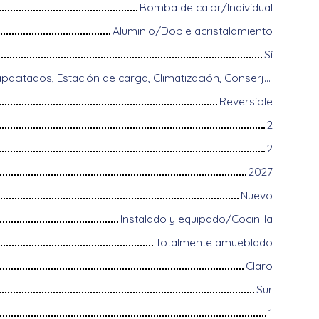
Bomba de calor/Individual
Aluminio/Doble acristalamiento
Sí
Acceso para discapacitados, Estación de carga, Climatización, Conserje, Digicode, Equipos domóticos, Fibra óptica, Guardián, Puerta blindada, Sistema de alarma, Videófono, Persianas eléctricas
Reversible
2
2
2027
Nuevo
Instalado y equipado/Cocinilla
Totalmente amueblado
Claro
Sur
1