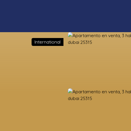
International
s propiedades
Estimación
Vender
Valoración de la tierra