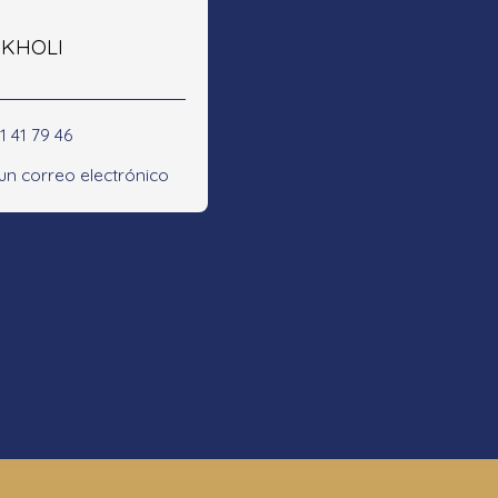
e KHOLI
1 41 79 46
 un correo electrónico