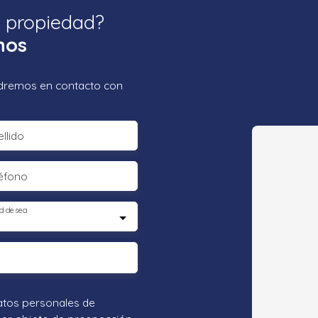
a propiedad?
nos
ondremos en contacto con
llido
éfono
d desea
atos personales de