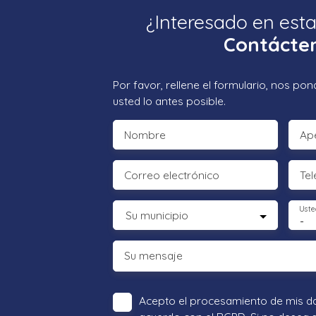
¿Interesado en est
Contácte
Por favor, rellene el formulario, nos p
usted lo antes posible.
Nombre
Ape
Correo electrónico
Tel
Uste
Su municipio
-
Su mensaje
Acepto el procesamiento de mis d