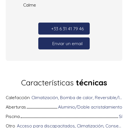
Calme
+33 6 31 41 79 46
Enviar un email
Características
técnicas
Calefacción
Climatización, Bomba de calor, Reversible/Individual
Aberturas
Aluminio/Doble acristalamiento
Piscina
Sí
Otro
Acceso para discapacitados, Climatización, Conserje, Digicode, Equipos domóticos, Fibra óptica, Guardián, Portón motorizado, Puerta blindada, Sistema de alarma, Videófono