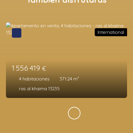
International
1 556 419
€
4
habitaciones
371.24
m²
ras al khaima 13235