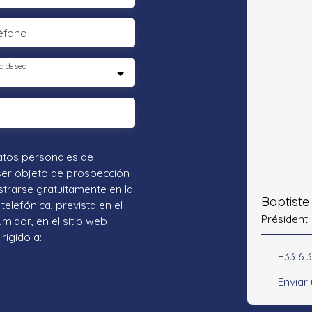
éfono
d desea
atos personales de
ser objeto de prospección
strarse gratuitamente en la
Baptist
telefónica, prevista en el
Président
umidor, en el sitio web
rigido a:
+33 6 3
Enviar