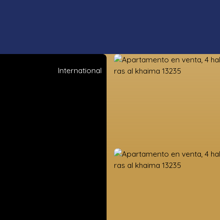
International
s propiedades
Estimación
Vender
Valoración de la tierra