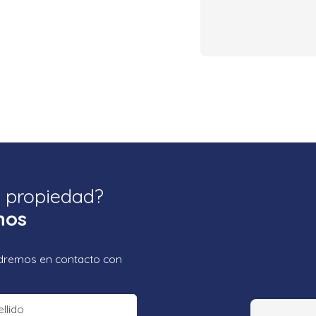
a propiedad?
nos
ondremos en contacto con
llido