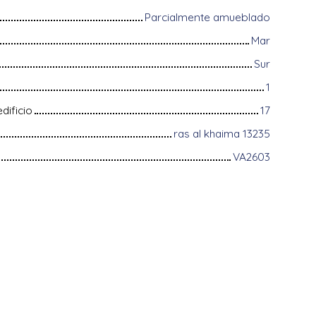
Parcialmente amueblado
Mar
Sur
1
dificio
17
ras al khaima 13235
VA2603