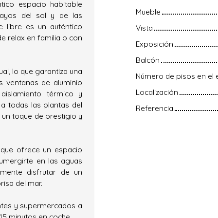
ntico espacio habitable
Mueble
rayos del sol y de las
e libre es un auténtico
Vista
e relax en familia o con
Exposición
Balcón
al, lo que garantiza una
Número de pisos en el e
s ventanas de aluminio
Localización
aislamiento térmico y
 a todas las plantas del
Referencia
un toque de prestigio y
a que ofrece un espacio
 sumergirte en las aguas
emente disfrutar de un
risa del mar.
antes y supermercados a
15 minutos en coche.