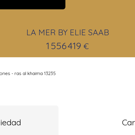
LA MER BY ELIE SAAB
1 556 419
€
ones - ras al khaima 13235
piedad
Car