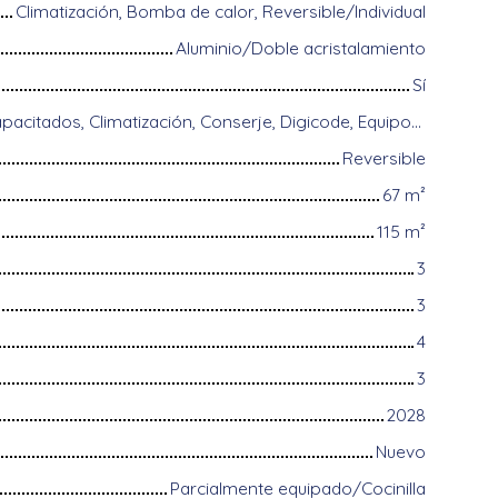
Climatización, Bomba de calor, Reversible/Individual
Aluminio/Doble acristalamiento
Sí
Acceso para discapacitados, Climatización, Conserje, Digicode, Equipos domóticos, Fibra óptica, Guardián, Portón motorizado, Puerta blindada, Sistema de alarma, Videófono
Reversible
67
m²
115
m²
3
3
4
3
2028
Nuevo
Parcialmente equipado/Cocinilla