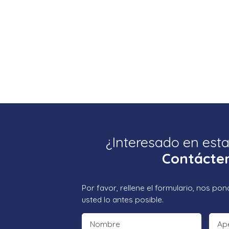
¿Interesado en est
Contácte
Por favor, rellene el formulario, nos p
usted lo antes posible.
Nombre
Ape