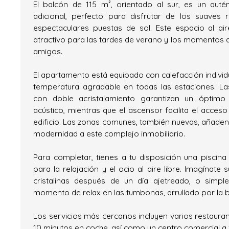
El balcón de 115 m², orientado al sur, es un auté
adicional, perfecto para disfrutar de los suaves 
espectaculares puestas de sol. Este espacio al air
atractivo para las tardes de verano y los momentos d
amigos.
El apartamento está equipado con calefacción individu
temperatura agradable en todas las estaciones. La
con doble acristalamiento garantizan un óptimo 
acústico, mientras que el ascensor facilita el acceso
edificio. Las zonas comunes, también nuevas, añaden 
modernidad a este complejo inmobiliario.
Para completar, tienes a tu disposición una piscin
para la relajación y el ocio al aire libre. Imagínate
cristalinas después de un día ajetreado, o simpl
momento de relax en las tumbonas, arrullado por la b
Los servicios más cercanos incluyen varios restaur
10 minutos en coche, así como un centro comercial a 