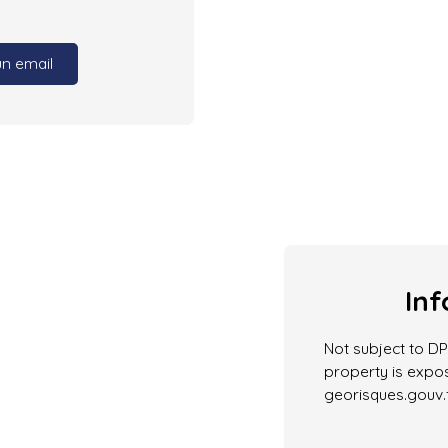
un email
Inf
Not subject to DPE
property is expos
georisques.gouv.f