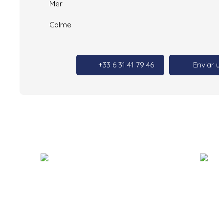
Mer
Calme
+33 6 31 41 79 46
Enviar 