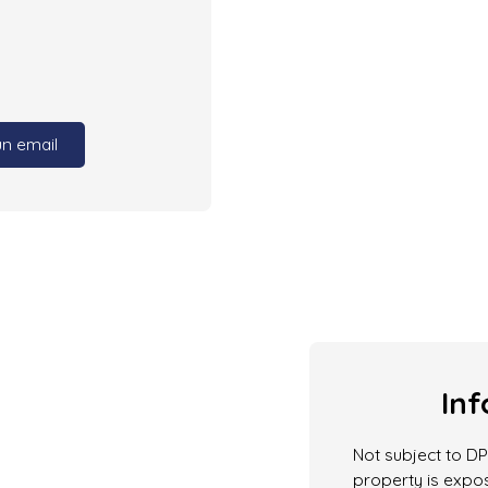
un email
Inf
Not subject to DPE
property is expos