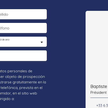
llido
éfono
d desea
atos personales de
ser objeto de prospección
strarse gratuitamente en la
Baptist
telefónica, prevista en el
Président
umidor, en el sitio web
rigido a:
+33 6 3