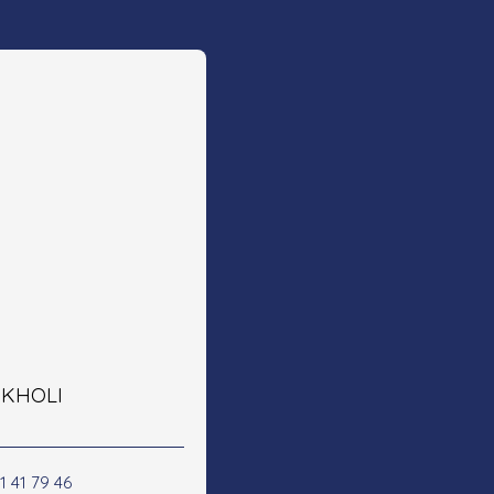
e KHOLI
1 41 79 46