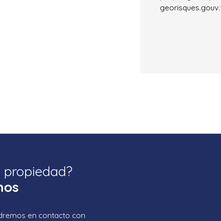
georisques.gouv.f
a propiedad?
nos
ondremos en contacto con