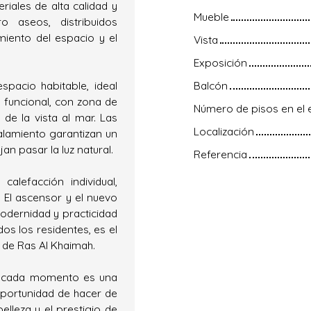
iales de alta calidad y
Mueble
 aseos, distribuidos
iento del espacio y el
Vista
Exposición
spacio habitable, ideal
Balcón
 funcional, con zona de
Número de pisos en el e
 de la vista al mar. Las
Localización
alamiento garantizan un
an pasar la luz natural.
Referencia
alefacción individual,
 El ascensor y el nuevo
dernidad y practicidad
dos los residentes, es el
o de Ras Al Khaimah.
de cada momento es una
a oportunidad de hacer de
lleza y el prestigio de