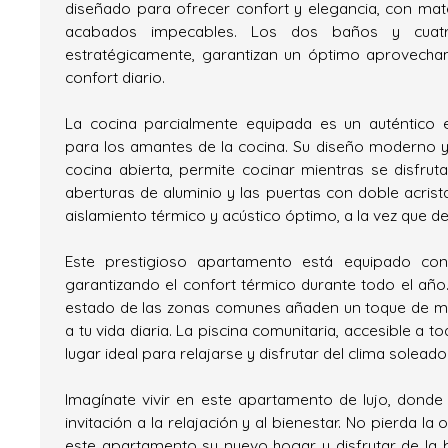
diseñado para ofrecer confort y elegancia, con mater
acabados impecables. Los dos baños y cuatro
estratégicamente, garantizan un óptimo aprovecham
confort diario.
La cocina parcialmente equipada es un auténtico e
para los amantes de la cocina. Su diseño moderno y
cocina abierta, permite cocinar mientras se disfruta
aberturas de aluminio y las puertas con doble acrist
aislamiento térmico y acústico óptimo, a la vez que dej
Este prestigioso apartamento está equipado con c
garantizando el confort térmico durante todo el año.
estado de las zonas comunes añaden un toque de mo
a tu vida diaria. La piscina comunitaria, accesible a to
lugar ideal para relajarse y disfrutar del clima solead
Imagínate vivir en este apartamento de lujo, don
invitación a la relajación y al bienestar. No pierda l
este apartamento su nuevo hogar y disfrutar de la be