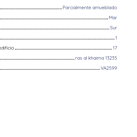
Parcialmente amueblado
Mar
Sur
1
dificio
17
ras al khaima 13235
VA2599