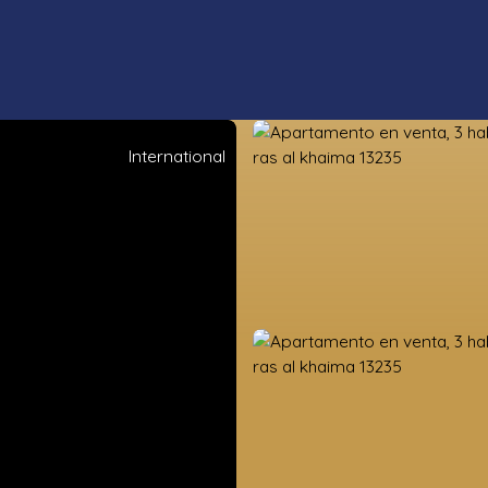
International
s propiedades
Estimación
Vender
Valoración de la tierra