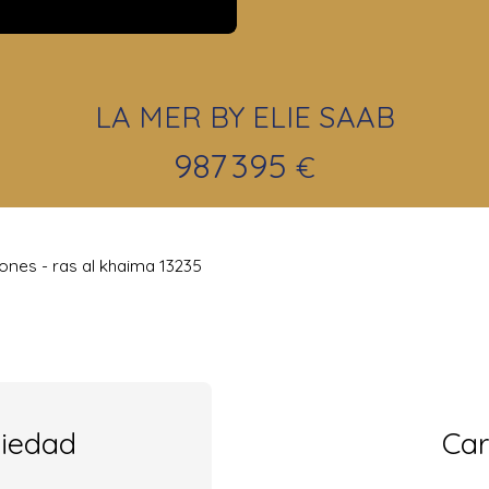
LA MER BY ELIE SAAB
987 395
€
ones - ras al khaima 13235
piedad
Car