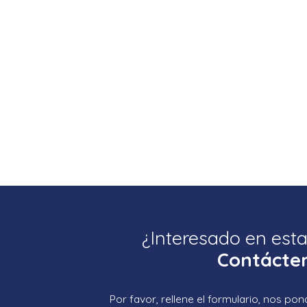
¿Interesado en est
Contácte
Por favor, rellene el formulario, nos p