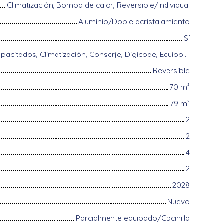
Climatización, Bomba de calor, Reversible/Individual
Aluminio/Doble acristalamiento
Sí
Acceso para discapacitados, Climatización, Conserje, Digicode, Equipos domóticos, Fibra óptica, Guardián, Portón motorizado, Puerta blindada, Sistema de alarma, Videófono
Reversible
70
m²
79
m²
2
2
4
2
2028
Nuevo
Parcialmente equipado/Cocinilla