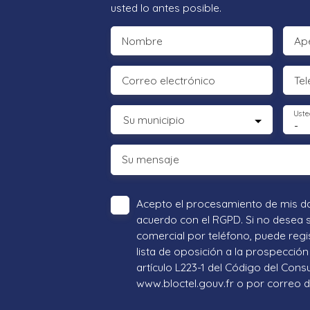
usted lo antes posible.
Nombre
Ape
Correo electrónico
Tel
Uste
Su municipio
-
Su mensaje
Acepto el procesamiento de mis d
acuerdo con el RGPD. Si no desea 
comercial por teléfono, puede regi
lista de oposición a la prospección 
artículo L223-1 del Código del Cons
www.bloctel.gouv.fr o por correo di