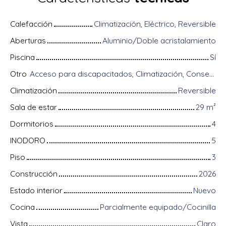
Calefacción
Climatización, Eléctrico, Reversible
Aberturas
Aluminio/Doble acristalamiento
Piscina
Sí
Otro
Acceso para discapacitados, Climatización, Conserje, Equipos domóticos, Fibra óptica, Guardián, Sistema de alarma, Videófono
Climatización
Reversible
Sala de estar
29
m²
Dormitorios
4
INODORO
5
Piso
3
Construcción
2026
Estado interior
Nuevo
Cocina
Parcialmente equipado/Cocinilla
Vista
Claro