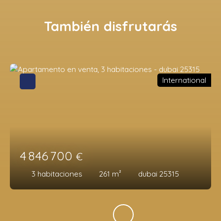
También disfrutarás
International
4 846 700
€
3
habitaciones
261
m²
dubai 25315