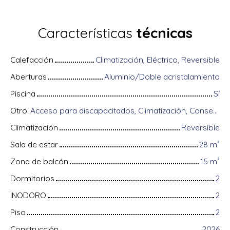
Características
técnicas
Calefacción
Climatización, Eléctrico, Reversible
Aberturas
Aluminio/Doble acristalamiento
Piscina
Sí
Otro
Acceso para discapacitados, Climatización, Conserje, Equipos domóticos, Fibra óptica, Guardián, Sistema de alarma, Videófono
Climatización
Reversible
Sala de estar
28
m²
Zona de balcón
15
m²
Dormitorios
2
INODORO
2
Piso
2
Construcción
2026