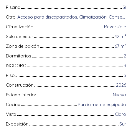
Piscina
Sí
Otro
Acceso para discapacitados, Climatización, Conserje, Equipos domóticos, Fibra óptica, Guardián, Intercomunicador, Portón motorizado, Puerta blindada, Sistema de alarma, Videófono, Persianas eléctricas
Climatización
Reversible
Sala de estar
42
m²
Zona de balcón
67
m²
Dormitorios
2
INODORO
3
Piso
3
Construcción
2026
Estado interior
Nuevo
Cocina
Parcialmente equipado
Vista
Claro
Exposición
Sur