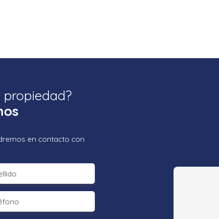
a propiedad?
nos
ondremos en contacto con
llido
éfono