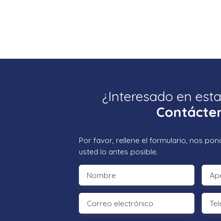
¿Interesado en est
Contácte
Por favor, rellene el formulario, nos p
usted lo antes posible.
Nombre
Ape
Correo electrónico
Tel