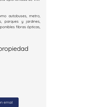
como autobuses, metro,
s, parques y jardines,
onibles fibras ópticas,
propiedad
un email