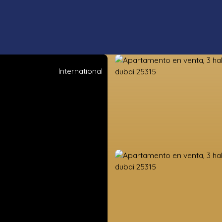
International
s propiedades
Estimación
Vender
Valoración de la tierra