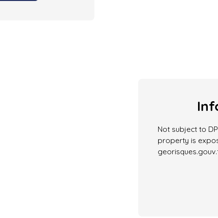
Inf
Not subject to DPE
property is expos
georisques.gouv.f