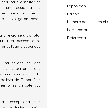
ideal para disfrutar de
Exposición
cialmente equipada está
nterior del apartamento,
Balcón
do nuevo, garantizando
Número de pisos en el e
Localización
ra relajarse y disfrutar
Referencia
 un fácil acceso a su
ranquilidad y seguridad
e una calidad de vida
ínese despertarse cada
scina después de un día
belleza de Dubai. Este
ento, es un auténtico
rno excepcional, este
ta oportunidad de vivir