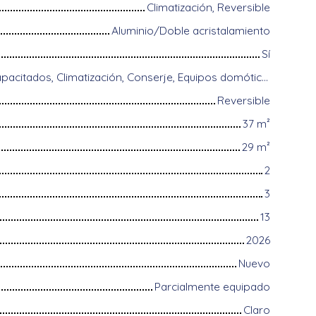
Climatización, Reversible
Aluminio/Doble acristalamiento
Sí
Acceso para discapacitados, Climatización, Conserje, Equipos domóticos, Fibra óptica, Guardián, Intercomunicador, Portón motorizado, Puerta blindada, Sistema de alarma, Videófono, Persianas eléctricas
Reversible
37
m²
29
m²
2
3
13
2026
Nuevo
Parcialmente equipado
Claro