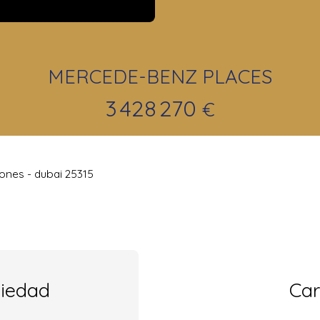
MERCEDE-BENZ PLACES
3 428 270
€
ones - dubai 25315
piedad
Car