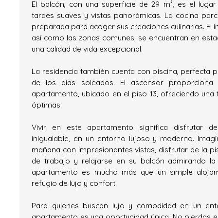
El balcón, con una superficie de 29 m², es el lugar 
tardes suaves y vistas panorámicas. La cocina par
preparada para acoger sus creaciones culinarias. El i
así como las zonas comunes, se encuentran en esta
una calidad de vida excepcional.
La residencia también cuenta con piscina, perfecta pa
de los días soleados. El ascensor proporciona
apartamento, ubicado en el piso 13, ofreciendo una t
óptimas.
Vivir en este apartamento significa disfrutar d
inigualable, en un entorno lujoso y moderno. Imag
mañana con impresionantes vistas, disfrutar de la pi
de trabajo y relajarse en su balcón admirando la 
apartamento es mucho más que un simple alojami
refugio de lujo y confort.
Para quienes buscan lujo y comodidad en un ento
apartamento es una oportunidad única. No pierdas es