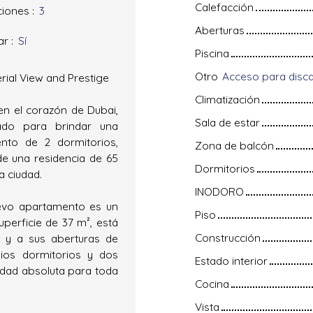
Calefacción
ciones
:
3
Aberturas
ar
:
Sí
Piscina
Otro
rial View and Prestige
Climatización
en el corazón de Dubai,
Sala de estar
ado para brindar una
nto de 2 dormitorios,
Zona de balcón
 de una residencia de 65
Dormitorios
a ciudad.
INODORO
uevo apartamento es un
Piso
uperficie de 37 m², está
Construcción
r y a sus aberturas de
lios dormitorios y dos
Estado interior
idad absoluta para toda
Cocina
Vista