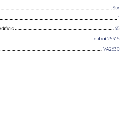
Sur
1
dificio
65
dubai 25315
VA2630