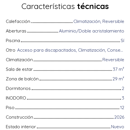
Características
técnicas
Calefacción
Climatización, Reversible
Aberturas
Aluminio/Doble acristalamiento
Piscina
Sí
Otro
Acceso para discapacitados, Climatización, Conserje, Equipos domóticos, Fibra óptica, Guardián, Intercomunicador, Portón motorizado, Puerta blindada, Sistema de alarma, Videófono, Persianas eléctricas
Climatización
Reversible
Sala de estar
37
m²
Zona de balcón
29
m²
Dormitorios
2
INODORO
3
Piso
12
Construcción
2026
Estado interior
Nuevo