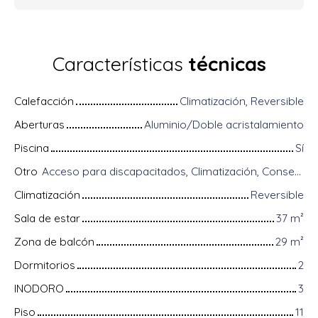
Características
técnicas
Calefacción
Climatización, Reversible
Aberturas
Aluminio/Doble acristalamiento
Piscina
Sí
Otro
Acceso para discapacitados, Climatización, Conserje, Equipos domóticos, Fibra óptica, Guardián, Intercomunicador, Portón motorizado, Puerta blindada, Sistema de alarma, Videófono, Persianas eléctricas
Climatización
Reversible
Sala de estar
37
m²
Zona de balcón
29
m²
Dormitorios
2
INODORO
3
Piso
11