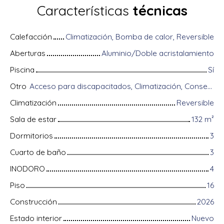
Características
técnicas
Calefacción
Climatización, Bomba de calor, Reversible
Aberturas
Aluminio/Doble acristalamiento
Piscina
Sí
Otro
Acceso para discapacitados, Climatización, Conserje, Digicode, Equipos domóticos, Fibra óptica, Guardián, Almacenamiento de bicicletas, Portón motorizado, Puerta blindada, Sistema de alarma, Videófono
Climatización
Reversible
Sala de estar
132
m²
Dormitorios
3
Cuarto de baño
3
INODORO
4
Piso
16
Construcción
2026
Estado interior
Nuevo