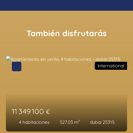
También disfrutarás
International
11 349 100
€
4
habitaciones
527.03
m²
dubai 25315