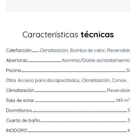
Características
técnicas
Calefacción
Climatización, Bomba de calor, Reversible
Aberturas
Aluminio/Doble acristalamiento
Piscina
Sí
Otro
Acceso para discapacitados, Climatización, Conserje, Digicode, Equipos domóticos, Fibra óptica, Guardián, Almacenamiento de bicicletas, Portón motorizado, Puerta blindada, Sistema de alarma, Videófono
Climatización
Reversible
Sala de estar
149
m²
Dormitorios
3
Cuarto de baño
3
INODORO
4