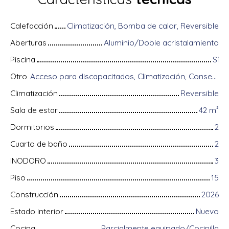
Calefacción
Climatización, Bomba de calor, Reversible
Aberturas
Aluminio/Doble acristalamiento
Piscina
Sí
Otro
Acceso para discapacitados, Climatización, Conserje, Digicode, Equipos domóticos, Fibra óptica, Guardián, Almacenamiento de bicicletas, Portón motorizado, Puerta blindada, Sistema de alarma, Videófono
Climatización
Reversible
Sala de estar
42
m²
Dormitorios
2
Cuarto de baño
2
INODORO
3
Piso
15
Construcción
2026
Estado interior
Nuevo
Cocina
Parcialmente equipado/Cocinilla