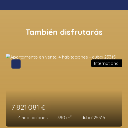
También disfrutarás
International
7 821 081
€
4
habitaciones
390
m²
dubai 25315