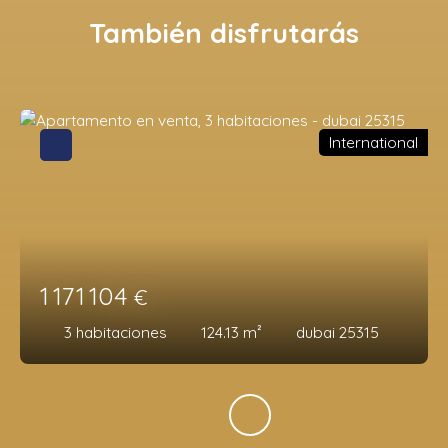
También disfrutarás
International
1 171 104
€
3
habitaciones
124.13
m²
dubai 25315