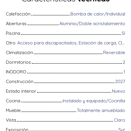
Calefacción
Bomba de calor/Individual
Aberturas
Aluminio/Doble acristalamiento
Piscina
Sí
Otro
Acceso para discapacitados, Estación de carga, Climatización, Conserje, Digicode, Equipos domóticos, Fibra óptica, Guardián, Puerta blindada, Sistema de alarma, Videófono, Persianas eléctricas
Climatización
Reversible
Dormitorios
2
INODORO
1
Construcción
2027
Estado interior
Nuevo
Cocina
Instalado y equipado/Cocinilla
Mueble
Totalmente amueblado
Vista
Claro
Exposición
Sur