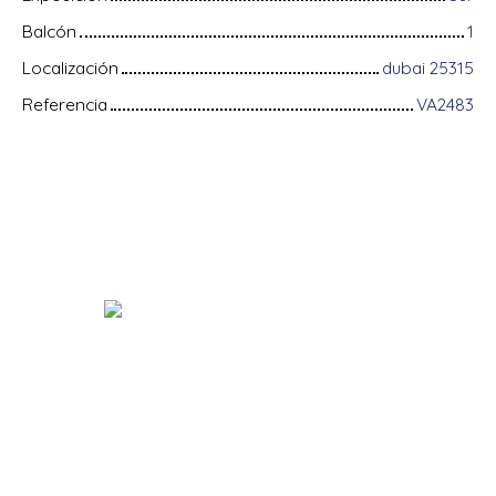
Balcón
1
Localización
dubai 25315
Referencia
VA2483