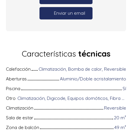
Enviar un email
Características
técnicas
Calefacción
Climatización, Bomba de calor, Reversible
Aberturas
Aluminio/Doble acristalamiento
Piscina
Sí
Otro
Climatización, Digicode, Equipos domóticos, Fibra óptica, Guardián, Almacenamiento de bicicletas, Portón motorizado, Puerta blindada, Sistema de alarma, Videófono
Climatización
Reversible
Sala de estar
20
m²
Zona de balcón
49
m²