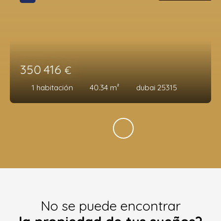
350 416
€
1
habitación
40.34
m²
dubai 25315
No se puede encontrar