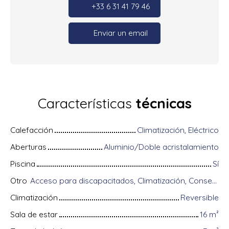
+33 6 31 41 79 46
Enviar un email
Características
técnicas
Calefacción
Climatización, Eléctrico
Aberturas
Aluminio/Doble acristalamiento
Piscina
Sí
Otro
Acceso para discapacitados, Climatización, Conserje, Equipos domóticos, Fibra óptica, Guardián, Puerta blindada, Sistema de alarma, Videófono
Climatización
Reversible
Sala de estar
16
m²