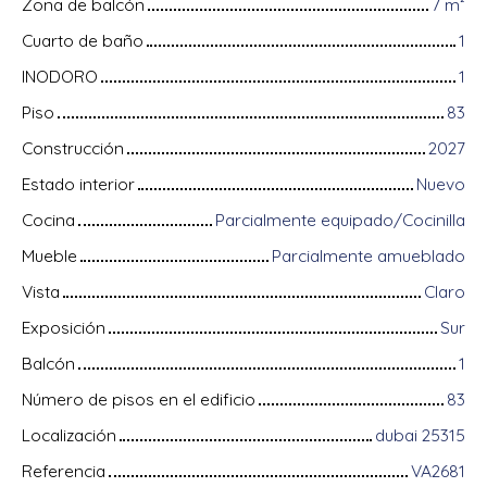
Zona de balcón
7
m²
Cuarto de baño
1
INODORO
1
Piso
83
Construcción
2027
Estado interior
Nuevo
Cocina
Parcialmente equipado/Cocinilla
Mueble
Parcialmente amueblado
Vista
Claro
Exposición
Sur
Balcón
1
Número de pisos en el edificio
83
Localización
dubai 25315
Referencia
VA2681