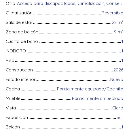
Otro
Acceso para discapacitados, Climatización, Conserje, Equipos domóticos, Fibra óptica, Guardián, Intercomunicador, Portón motorizado, Puerta blindada, Sistema de alarma, Videófono
Climatización
Reversible
Sala de estar
22
m²
Zona de balcón
9
m²
Cuarto de baño
1
INODORO
1
Piso
1
Construcción
2026
Estado interior
Nuevo
Cocina
Parcialmente equipado/Cocinilla
Mueble
Parcialmente amueblado
Vista
Claro
Exposición
Sur
Balcón
1