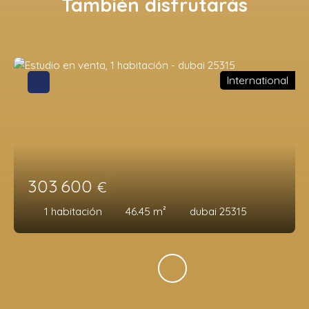
También disfrutarás
International
303 600
€
1
habitación
46.45
m²
dubai 25315