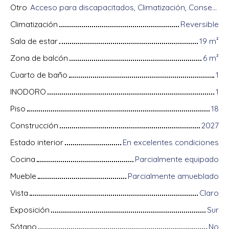
Otro
Acceso para discapacitados, Climatización, Conserje, Equipos domóticos, Fibra óptica, Guardián, Intercomunicador, Portón motorizado, Sistema de alarma, Videófono
Climatización
Reversible
Sala de estar
19
m²
Zona de balcón
6
m²
Cuarto de baño
1
INODORO
1
Piso
18
Construcción
2027
Estado interior
En excelentes condiciones
Cocina
Parcialmente equipado
Mueble
Parcialmente amueblado
Vista
Claro
Exposición
Sur
Sótano
No