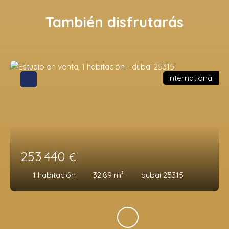
También disfrutarás
International
253 440
€
1
habitación
32.89
m²
dubai 25315