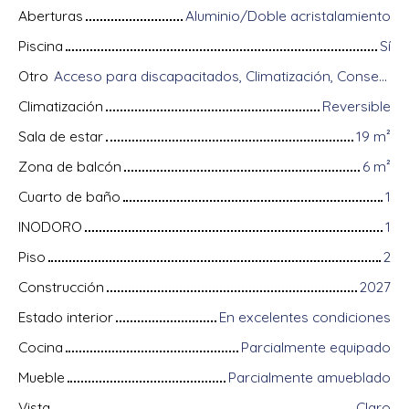
Aberturas
Aluminio/Doble acristalamiento
Piscina
Sí
Otro
Acceso para discapacitados, Climatización, Conserje, Equipos domóticos, Fibra óptica, Guardián, Intercomunicador, Portón motorizado, Sistema de alarma, Videófono
Climatización
Reversible
Sala de estar
19
m²
Zona de balcón
6
m²
Cuarto de baño
1
INODORO
1
Piso
2
Construcción
2027
Estado interior
En excelentes condiciones
Cocina
Parcialmente equipado
Mueble
Parcialmente amueblado
Vista
Claro