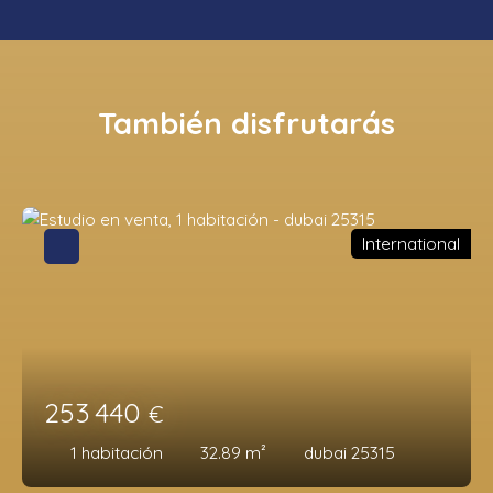
También disfrutarás
International
253 440
€
1
habitación
32.89
m²
dubai 25315