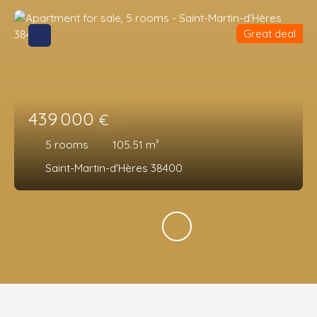
Great deal
439 000
€
5
rooms
105.51
m²
Saint-Martin-d'Hères 38400