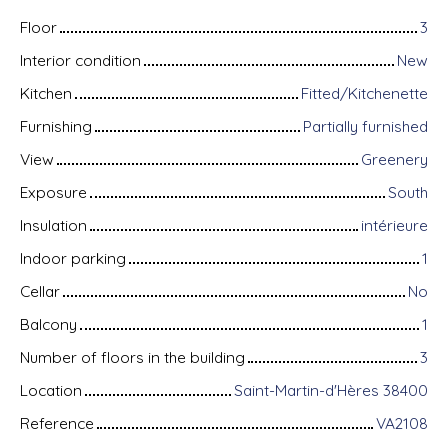
Floor
3
Interior condition
New
Kitchen
Fitted/Kitchenette
Furnishing
Partially furnished
View
Greenery
Exposure
South
Insulation
intérieure
Indoor parking
1
Cellar
No
Balcony
1
Number of floors in the building
3
Location
Saint-Martin-d'Hères 38400
Reference
VA2108