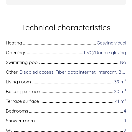
Technical characteristics
Heating
Gas/Individual
Openings
PVC/Double glazing
Swimming pool
No
Other
Disabled access, Fiber optic Internet, Intercom, Bike storage, Motorized gate, Armored door, Alarm system, Videophone, Electric shutters
Living room
39
m²
Balcony surface
20
m²
Terrace surface
41
m²
Bedrooms
4
Shower room
1
WC
2