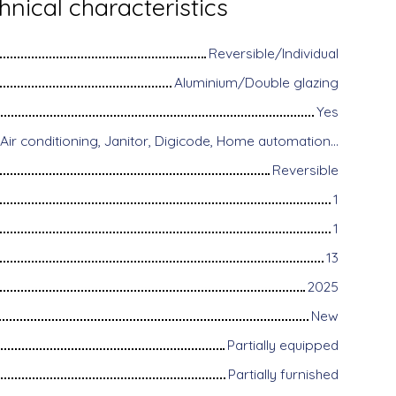
hnical characteristics
Reversible/Individual
Aluminium/Double glazing
Yes
Disabled access, Air conditioning, Janitor, Digicode, Home automation equipment, Fiber optic Internet, Guardian, Intercom, Motorized gate, Armored door, Alarm system, Videophone
Reversible
1
1
13
2025
New
Partially equipped
Partially furnished