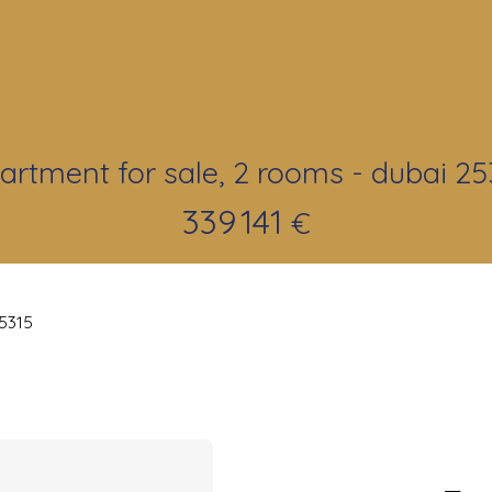
artment for sale, 2 rooms - dubai 25
339 141
€
25315