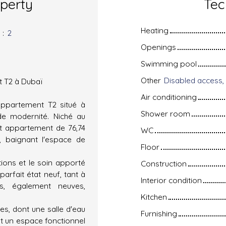
operty
Tec
Heating
s
:
2
Openings
Swimming pool
Other
t T2 à Dubaï
Air conditioning
appartement T2 situé à
Shower room
de modernité. Niché au
t appartement de 76,74
WC
 baignant l'espace de
Floor
itions et le soin apporté
Construction
parfait état neuf, tant à
Interior condition
nes, également neuves,
Kitchen
s, dont une salle d'eau
Furnishing
st un espace fonctionnel