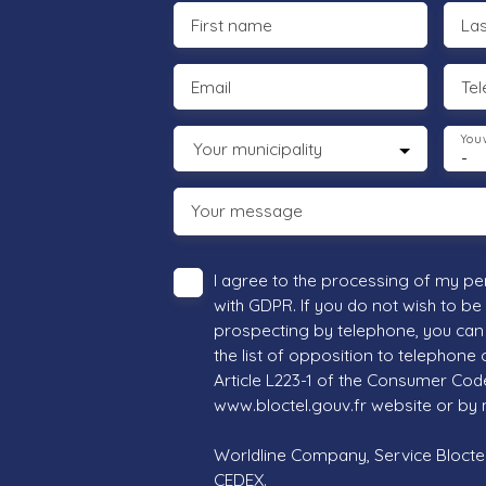
First name
La
Email
Te
You 
Your municipality
-
Your message
I agree to the processing of my pe
with GDPR. If you do not wish to be
prospecting by telephone, you can 
the list of opposition to telephone
Article L223-1 of the Consumer Cod
www.bloctel.gouv.fr website or by 
Worldline Company, Service Bloctel,
CEDEX.