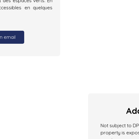
t des espaces verts. En
ccessibles en quelques
n email
Add
Not subject to DPE
property is expos