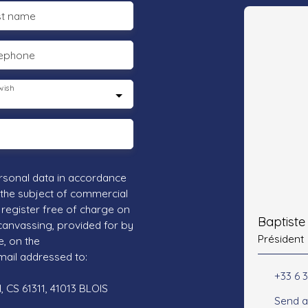
st name
lephone
wish
rsonal data in accordance
 the subject of commercial
register free of charge on
Baptist
 canvassing, provided for by
Président
e, on the
mail addressed to:
+33 6 3
 CS 61311, 41013 BLOIS
Send a