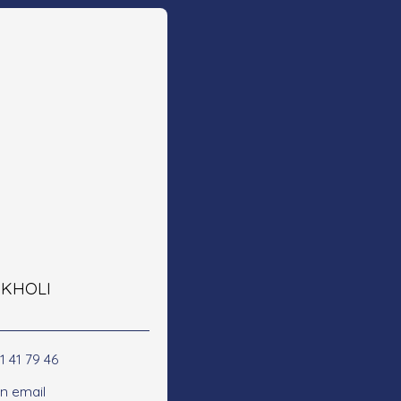
e KHOLI
1 41 79 46
n email