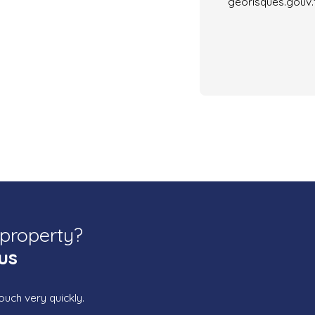
georisques.gouv.f
 property?
us
ouch very quickly.