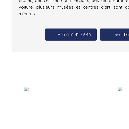
écoles, des centres commerciaux, des restaurants e
voiture, plusieurs musées et centres d'art sont a
minutes.
+33 6 31 41 79 46
Send a