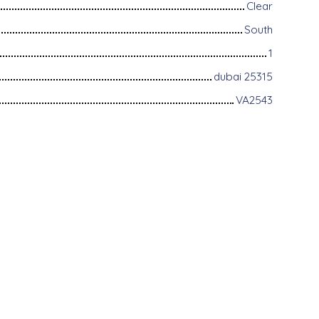
Clear
South
1
dubai 25315
VA2543