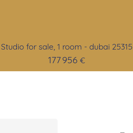
Studio for sale, 1 room - dubai 25315
177 956
€