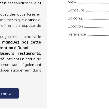
View
ipée
est fonctionnelle et
Exposure
, avec des ouvertures en
Balcony
tion thermique optimale.
, offrant un espace de
Location
Reference
e jour est une nouvelle
 manquez pas cette
eption à Dubai.
lusieurs restaurants,
ité
, offrant un cadre de
ommun sont également
éplacer rapidement dans
n email