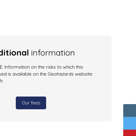
itional
information
. Information on the risks to which this
ed is available on the Geohazards website:
r.
Our fees