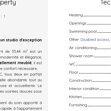
operty
Tec
Heating
s
:
1
Openings
Swimming pool
Other
un studio d'exception
Air conditioning
ent de 33,44 m² est un
Shower room
ie modernité et élégance,
iellement meublé
, il est
WC
le confort nécessaire.
Floor
C, tous deux en parfait
elle abondante tout au
Construction
se et accueillante. Le
Interior condition
des soirées douces sous
Kitchen
nent du soin apporté à
Furnishing
 rapide à l'appartement