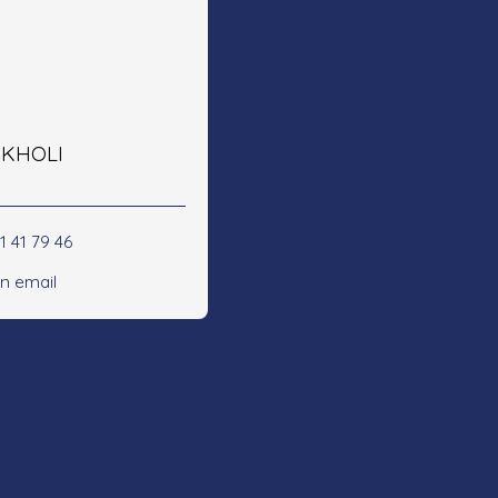
e KHOLI
1 41 79 46
n email