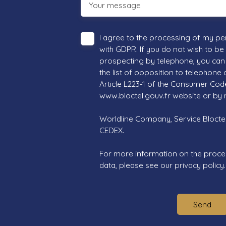
Your message
I agree to the processing of my pe
with GDPR. If you do not wish to be
prospecting by telephone, you can 
the list of opposition to telephone
Article L223-1 of the Consumer Cod
www.bloctel.gouv.fr website or by 
Worldline Company, Service Bloctel,
CEDEX.
For more information on the proce
data, please see our
privacy policy
.
Send