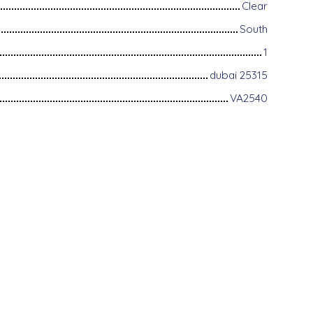
Clear
South
1
dubai 25315
VA2540