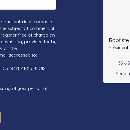
rsonal data in accordance
 the subject of commercial
register free of charge on
Baptist
 canvassing, provided for by
Président
e, on the
mail addressed to:
+33 6 3
 CS 61311, 41013 BLOIS
Send a
ssing of your personal