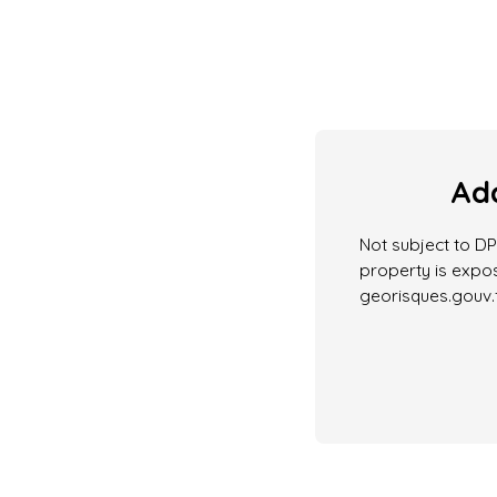
Add
Not subject to DPE
property is expos
georisques.gouv.f