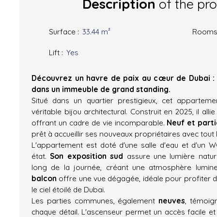
Description
of the pr
Surface
:
33.44
m²
Room
Lift
:
Yes
Découvrez un havre de paix au cœur de Dubai : 
dans un immeuble de grand standing.
Situé dans un quartier prestigieux, cet appartem
véritable bijou architectural. Construit en 2025, il all
offrant un cadre de vie incomparable.
Neuf et part
prêt à accueillir ses nouveaux propriétaires avec tout 
L'appartement est doté d'une salle d'eau et d'un W
état.
Son exposition sud
assure une lumière natur
long de la journée, créant une atmosphère lumineu
balcon
offre une vue dégagée, idéale pour profiter 
le ciel étoilé de Dubai.
Les parties communes, également
neuves
, témoig
chaque détail. L'ascenseur permet un accès facile et