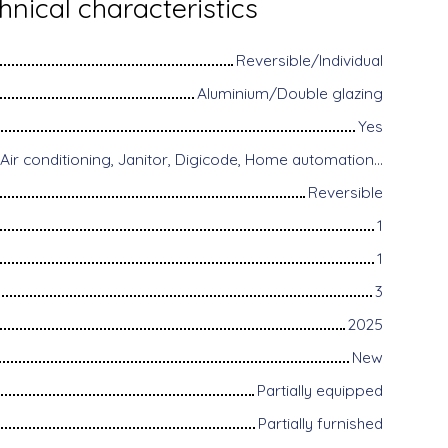
hnical characteristics
Reversible/Individual
Aluminium/Double glazing
Yes
Disabled access, Air conditioning, Janitor, Digicode, Home automation equipment, Fiber optic Internet, Guardian, Intercom, Motorized gate, Armored door, Alarm system, Videophone
Reversible
1
1
3
2025
New
Partially equipped
Partially furnished