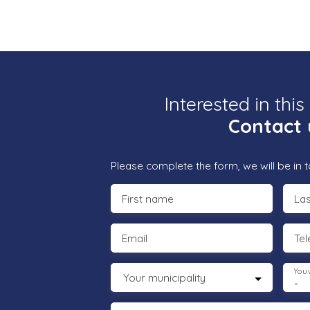
Interested in this
Contact 
Please complete the form, we will be in t
First name
La
Email
Te
You 
Your municipality
-