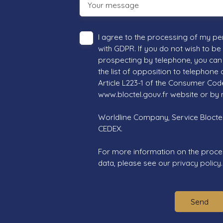
Your message
I agree to the processing of my pe
with GDPR. If you do not wish to be
prospecting by telephone, you can 
the list of opposition to telephone
Article L223-1 of the Consumer Cod
www.bloctel.gouv.fr website or by 
Worldline Company, Service Bloctel,
CEDEX.
For more information on the proce
data, please see our
privacy policy
.
Send