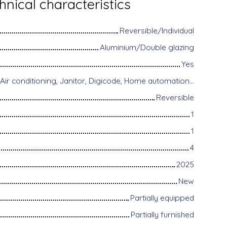
hnical characteristics
Reversible/Individual
Aluminium/Double glazing
Yes
Disabled access, Air conditioning, Janitor, Digicode, Home automation equipment, Fiber optic Internet, Guardian, Intercom, Motorized gate, Armored door, Alarm system, Videophone
Reversible
1
1
4
2025
New
Partially equipped
Partially furnished