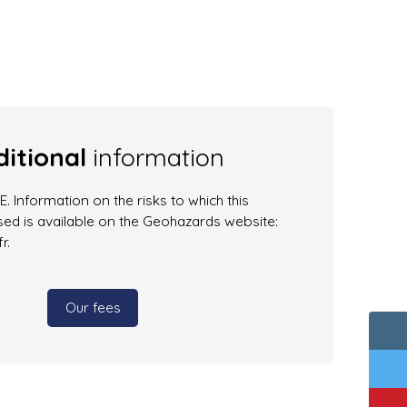
itional
information
. Information on the risks to which this
ed is available on the Geohazards website:
r.
Our fees