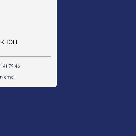
e KHOLI
1 41 79 46
n email