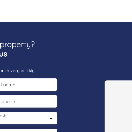
 property?
us
ouch very quickly.
st name
lephone
wish