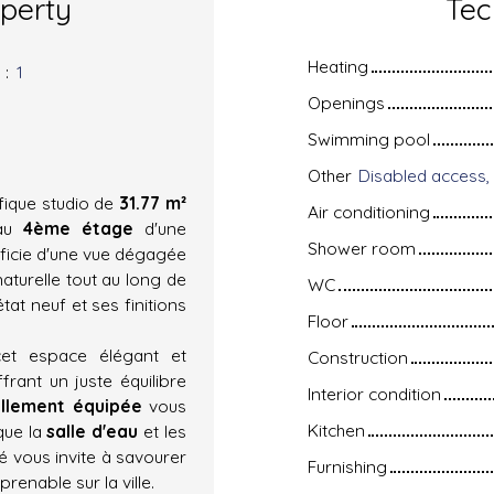
operty
Tec
Heating
s
:
1
Openings
Swimming pool
Other
fique studio de
31.77 m²
Air conditioning
 au
4ème étage
d'une
Shower room
ficie d'une vue dégagée
aturelle tout au long de
WC
état neuf et ses finitions
Floor
cet espace élégant et
Construction
ffrant un juste équilibre
Interior condition
ellement équipée
vous
Kitchen
que la
salle d'eau
et les
é vous invite à savourer
Furnishing
enable sur la ville.