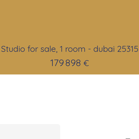
Studio for sale, 1 room - dubai 25315
179 898
€