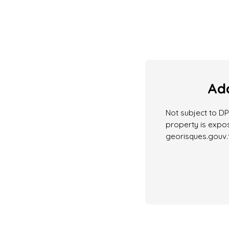
Add
Not subject to DPE
property is expos
georisques.gouv.f