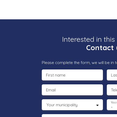
Interested in this
Contact 
Please complete the form, we will be in t
First name
La
Email
Te
You 
Your municipality
-