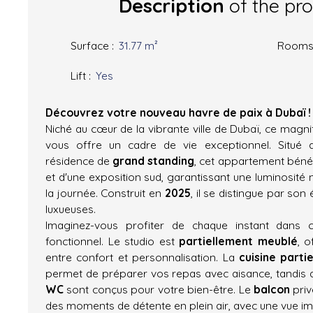
Description
of the pr
Surface
:
31.77
m²
Room
Lift
:
Yes
Découvrez votre nouveau havre de paix à Dubaï !
Niché au cœur de la vibrante ville de Dubaï, ce magni
vous offre un cadre de vie exceptionnel. Situé
résidence de
grand standing
, cet appartement béné
et d'une exposition sud, garantissant une luminosité n
la journée. Construit en
2025
, il se distingue par son 
luxueuses.
Imaginez-vous profiter de chaque instant dans 
fonctionnel. Le studio est
partiellement meublé
, o
entre confort et personnalisation. La
cuisine parti
permet de préparer vos repas avec aisance, tandis 
WC
sont conçus pour votre bien-être. Le
balcon
priv
des moments de détente en plein air, avec une vue impr