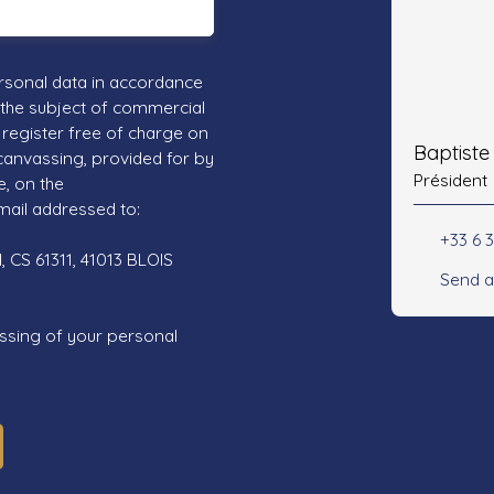
rsonal data in accordance
 the subject of commercial
register free of charge on
Baptist
 canvassing, provided for by
Président
e, on the
mail addressed to:
+33 6 3
 CS 61311, 41013 BLOIS
Send a
ssing of your personal