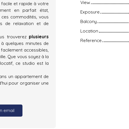
View
facile et rapide à votre
ent en parfait état,
Exposure
de ces commodités, vous
Balcony
 de relaxation et de
Location
ous trouverez
plusieurs
Reference
à quelques minutes de
acilement accessibles,
lle. Que vous soyez à la
ocatif, ce studio est la
dans un appartement de
'hui pour organiser une
n email