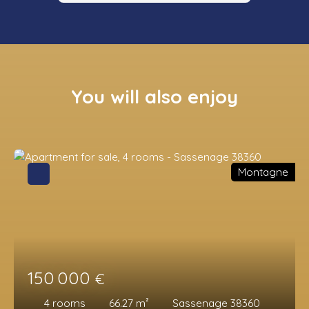
You will also enjoy
Montagne
150 000
€
4
rooms
66.27
m²
Sassenage 38360