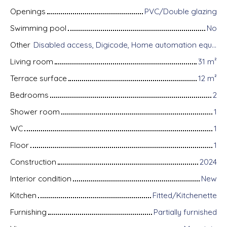
Openings
PVC/Double glazing
Swimming pool
No
Other
Disabled access, Digicode, Home automation equipment, Fiber optic Internet, Intercom, Bike storage, Motorized gate, Videophone, Electric shutters
Living room
31
m²
Terrace surface
12
m²
Bedrooms
2
Shower room
1
WC
1
Floor
1
Construction
2024
Interior condition
New
Kitchen
Fitted/Kitchenette
Furnishing
Partially furnished