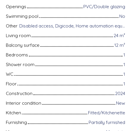
Openings
PVC/Double glazing
Swimming pool
No
Other
Disabled access, Digicode, Home automation equipment, Fiber optic Internet, Intercom, Bike storage, Motorized gate, Videophone, Electric shutters
Living room
24
m²
Balcony surface
12
m²
Bedrooms
1
Shower room
1
WC
1
Floor
1
Construction
2024
Interior condition
New
Kitchen
Fitted/Kitchenette
Furnishing
Partially furnished