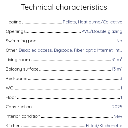
Technical characteristics
Heating
Pellets, Heat pump/Collective
Openings
PVC/Double glazing
Swimming pool
No
Other
Disabled access, Digicode, Fiber optic Internet, Intercom, Bike storage, Motorized gate, Videophone, Electric shutters
Living room
31
m²
Balcony surface
13
m²
Bedrooms
3
WC
1
Floor
1
Construction
2025
Interior condition
New
Kitchen
Fitted/Kitchenette