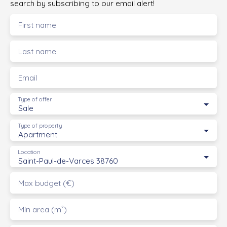
search by subscribing to our email alert!
First name
Last name
Email
Type of offer
Sale
Type of property
Apartment
Location
Saint-Paul-de-Varces 38760
Max budget (€)
Min area (m²)