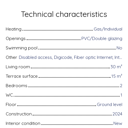
Technical characteristics
Heating
Gas/Individual
Openings
PVC/Double glazing
Swimming pool
No
Other
Disabled access, Digicode, Fiber optic Internet, Intercom, Bike storage, Motorized gate, Alarm system, Videophone, Electric shutters
Living room
30
m²
Terrace surface
15
m²
Bedrooms
2
WC
1
Floor
Ground level
Construction
2024
Interior condition
New