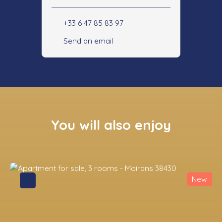
+33 6 47 85 83 97
Send an email
You will also enjoy
New