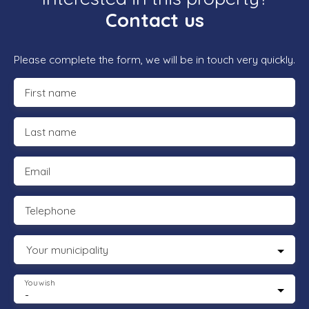
Contact us
Please complete the form, we will be in touch very quickly.
First name
Last name
Email
Telephone
Your municipality
You wish
-