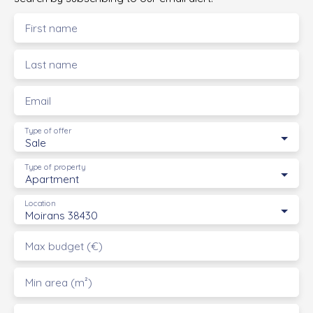
First name
Last name
Email
Type of offer
Sale
Type of property
Apartment
Location
Moirans 38430
Max budget (€)
Min area (m²)